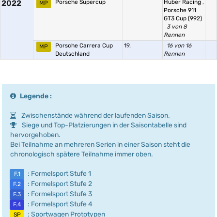
2022
Porsche Supercup
Huber Racing
,
MP
Porsche 911
GT3 Cup (992)
3 von 8
Rennen
Porsche Carrera Cup
19.
16 von 16
MP
Deutschland
Rennen
Legende :
Zwischenstände während der laufenden Saison.
Siege und Top-Platzierungen in der Saisontabelle sind
hervorgehoben.
Bei Teilnahme an mehreren Serien in einer Saison steht die
chronologisch spätere Teilnahme immer oben.
: Formelsport Stufe 1
F.1
: Formelsport Stufe 2
F.2
: Formelsport Stufe 3
F.3
: Formelsport Stufe 4
F.4
: Sportwagen Prototypen
SP