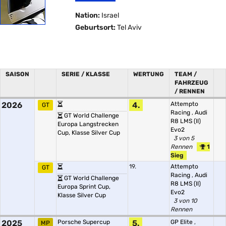
Nation:
Israel
Geburtsort:
Tel Aviv
SAISON
SERIE / KLASSE
WERTUNG
TEAM /
FAHRZEUG
/ RENNEN
2026
4.
Attempto
GT
Racing
,
Audi
GT World Challenge
R8 LMS (II)
Europa Langstrecken
Evo2
Cup, Klasse Silver Cup
3 von 5
Rennen
1
Sieg
19.
Attempto
GT
Racing
,
Audi
GT World Challenge
R8 LMS (II)
Europa Sprint Cup,
Evo2
Klasse Silver Cup
3 von 10
Rennen
2025
Porsche Supercup
5.
GP Elite
,
MP