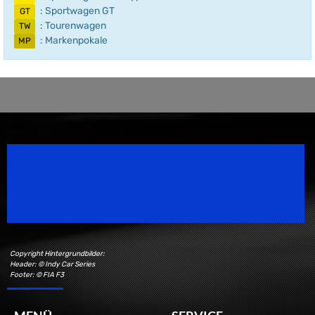
: Sportwagen GT
GT
: Tourenwagen
TW
: Markenpokale
MP
Speedsport Magazine
Motorsport Magazine since 1996.
Copyright Hintergrundbilder:
Header: © Indy Car Series
Footer: © FIA F3