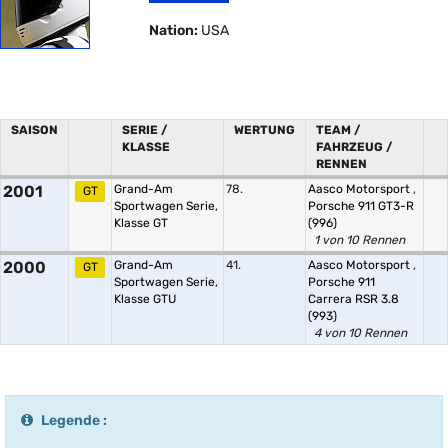
Nation:
USA
SAISON
SERIE /
WERTUNG
TEAM /
KLASSE
FAHRZEUG /
RENNEN
2001
Grand-Am
78.
Aasco Motorsport
,
GT
Sportwagen Serie,
Porsche 911 GT3-R
Klasse GT
(996)
1 von 10 Rennen
2000
Grand-Am
41.
Aasco Motorsport
,
GT
Sportwagen Serie,
Porsche 911
Klasse GTU
Carrera RSR 3.8
(993)
4 von 10 Rennen
Legende :