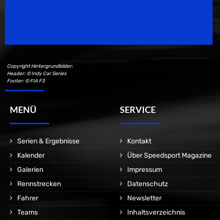
Speedsport Magazine
Motorsport Magazine since 1996.
Copyright Hintergrundbilder:
Header: © Indy Car Series
Footer: © FIA F3
MENÜ
SERVICE
Serien & Ergebnisse
Kontakt
Kalender
Über Speedsport Magazine
Galerien
Impressum
Rennstrecken
Datenschutz
Fahrer
Newsletter
Teams
Inhaltsverzeichnis