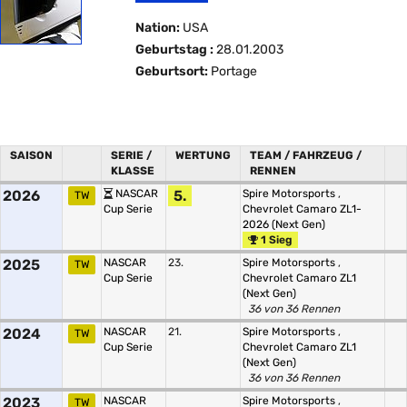
Nation:
USA
Geburtstag :
28.01.2003
Geburtsort:
Portage
SAISON
SERIE /
WERTUNG
TEAM / FAHRZEUG /
KLASSE
RENNEN
2026
NASCAR
5.
Spire Motorsports
,
TW
Cup Serie
Chevrolet Camaro ZL1-
2026 (Next Gen)
1 Sieg
2025
NASCAR
23.
Spire Motorsports
,
TW
Cup Serie
Chevrolet Camaro ZL1
(Next Gen)
36 von 36 Rennen
2024
NASCAR
21.
Spire Motorsports
,
TW
Cup Serie
Chevrolet Camaro ZL1
(Next Gen)
36 von 36 Rennen
2023
NASCAR
Spire Motorsports
,
TW