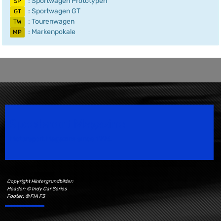
: Sportwagen Prototypen
SP
: Sportwagen GT
GT
: Tourenwagen
TW
: Markenpokale
MP
Speedsport Magazine
Motorsport Magazine since 1996.
Copyright Hintergrundbilder:
Header: © Indy Car Series
Footer: © FIA F3