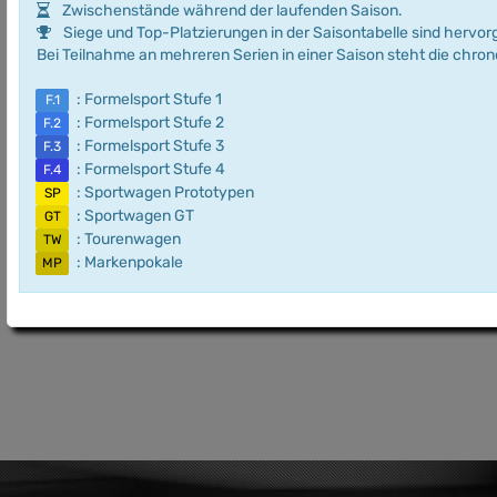
Zwischenstände während der laufenden Saison.
Siege und Top-Platzierungen in der Saisontabelle sind hervo
Bei Teilnahme an mehreren Serien in einer Saison steht die chro
: Formelsport Stufe 1
F.1
: Formelsport Stufe 2
F.2
: Formelsport Stufe 3
F.3
: Formelsport Stufe 4
F.4
: Sportwagen Prototypen
SP
: Sportwagen GT
GT
: Tourenwagen
TW
: Markenpokale
MP