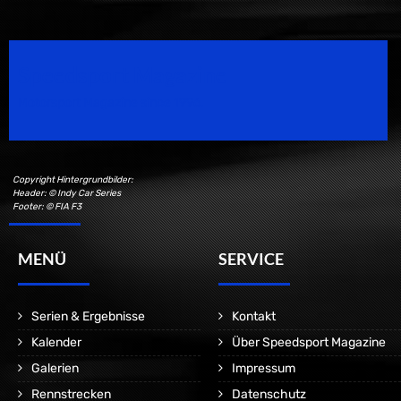
Speedsport Magazine
Motorsport Magazine since 1996.
Copyright Hintergrundbilder:
Header: © Indy Car Series
Footer: © FIA F3
MENÜ
SERVICE
Serien & Ergebnisse
Kontakt
Kalender
Über Speedsport Magazine
Galerien
Impressum
Rennstrecken
Datenschutz