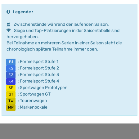
Legende :
Zwischenstände während der laufenden Saison.
Siege und Top-Platzierungen in der Saisontabelle sind
hervorgehoben.
Bei Teilnahme an mehreren Serien in einer Saison steht die
chronologisch spätere Teilnahme immer oben.
: Formelsport Stufe 1
F.1
: Formelsport Stufe 2
F.2
: Formelsport Stufe 3
F.3
: Formelsport Stufe 4
F.4
: Sportwagen Prototypen
SP
: Sportwagen GT
GT
: Tourenwagen
TW
: Markenpokale
MP