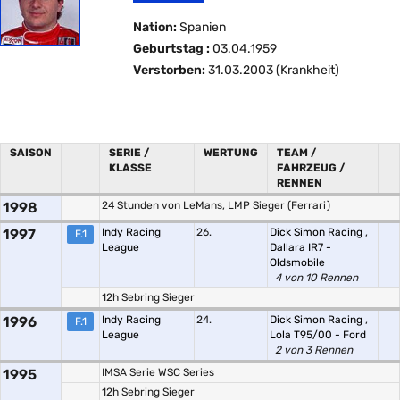
Nation:
Spanien
Geburtstag :
03.04.1959
Verstorben:
31.03.2003 (Krankheit)
SAISON
SERIE /
WERTUNG
TEAM /
KLASSE
FAHRZEUG /
RENNEN
1998
24 Stunden von LeMans, LMP Sieger (Ferrari)
1997
Indy Racing
26.
Dick Simon Racing
,
F.1
League
Dallara IR7 -
Oldsmobile
4 von 10 Rennen
12h Sebring Sieger
1996
Indy Racing
24.
Dick Simon Racing
,
F.1
League
Lola T95/00 - Ford
2 von 3 Rennen
1995
IMSA Serie WSC Series
12h Sebring Sieger