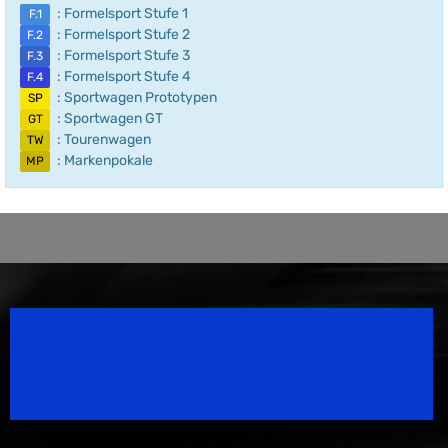
: Formelsport Stufe 1
F.1
: Formelsport Stufe 2
F.2
: Formelsport Stufe 3
F.3
: Formelsport Stufe 4
F.4
: Sportwagen Prototypen
SP
: Sportwagen GT
GT
: Tourenwagen
TW
: Markenpokale
MP
Speedsport Magazine
Motorsport Magazine since 1996.