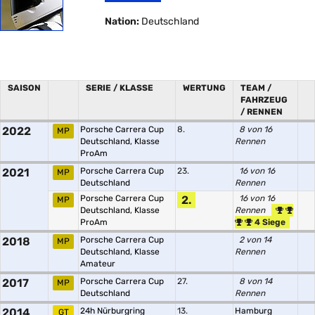
Nation:
Deutschland
SAISON
SERIE / KLASSE
WERTUNG
TEAM /
FAHRZEUG
/ RENNEN
2022
Porsche Carrera Cup
8.
8 von 16
MP
Deutschland, Klasse
Rennen
ProAm
2021
Porsche Carrera Cup
23.
16 von 16
MP
Deutschland
Rennen
Porsche Carrera Cup
2.
16 von 16
MP
Deutschland, Klasse
Rennen
ProAm
4 Siege
2018
Porsche Carrera Cup
2 von 14
MP
Deutschland, Klasse
Rennen
Amateur
2017
Porsche Carrera Cup
27.
8 von 14
MP
Deutschland
Rennen
2014
24h Nürburgring
13.
Hamburg
GT