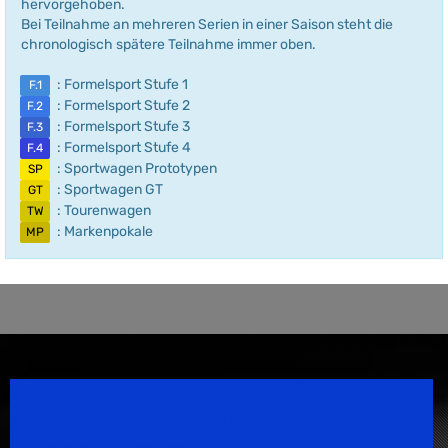
hervorgehoben.
Bei Teilnahme an mehreren Serien in einer Saison steht die
chronologisch spätere Teilnahme immer oben.
: Formelsport Stufe 1
F.1
: Formelsport Stufe 2
F.2
: Formelsport Stufe 3
F.3
: Formelsport Stufe 4
F.4
: Sportwagen Prototypen
SP
: Sportwagen GT
GT
: Tourenwagen
TW
: Markenpokale
MP
Speedsport Magazine