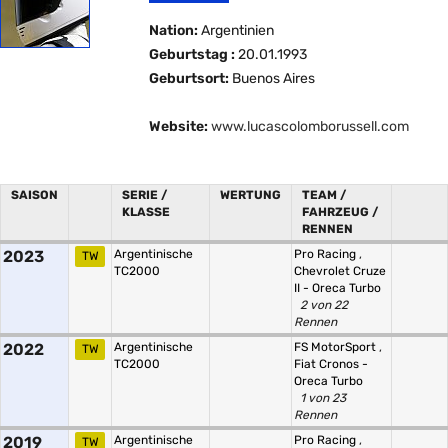
Nation:
Argentinien
Geburtstag :
20.01.1993
Geburtsort:
Buenos Aires
Website:
www.lucascolomborussell.com
SAISON
SERIE /
WERTUNG
TEAM /
KLASSE
FAHRZEUG /
RENNEN
2023
Argentinische
Pro Racing
,
TW
TC2000
Chevrolet Cruze
II - Oreca Turbo
2 von 22
Rennen
2022
Argentinische
FS MotorSport
,
TW
TC2000
Fiat Cronos -
Oreca Turbo
1 von 23
Rennen
2019
Argentinische
Pro Racing
,
TW