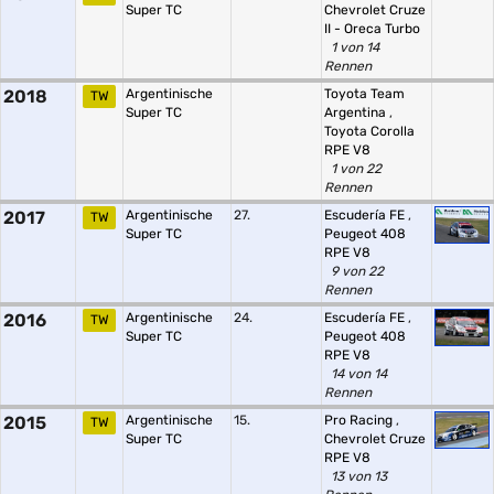
Super TC
Chevrolet Cruze
II - Oreca Turbo
1 von 14
Rennen
2018
Argentinische
Toyota Team
TW
Super TC
Argentina
,
Toyota Corolla
RPE V8
1 von 22
Rennen
2017
Argentinische
27.
Escudería FE
,
TW
Super TC
Peugeot 408
RPE V8
9 von 22
Rennen
2016
Argentinische
24.
Escudería FE
,
TW
Super TC
Peugeot 408
RPE V8
14 von 14
Rennen
2015
Argentinische
15.
Pro Racing
,
TW
Super TC
Chevrolet Cruze
RPE V8
13 von 13