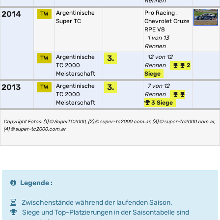
Rennen
2014
Argentinische
Pro Racing
,
TW
Super TC
Chevrolet Cruze
RPE V8
1 von 13
Rennen
Argentinische
3.
12 von 12
TW
TC 2000
Rennen
2
Meisterschaft
Siege
2013
Argentinische
3.
7 von 12
TW
TC 2000
Rennen
Meisterschaft
3 Siege
Copyright Fotos: (1) © SuperTC2000, (2) © super-tc2000.com.ar, (3) © super-tc2000.com.ar,
(4) © super-tc2000.com.ar
Legende :
Zwischenstände während der laufenden Saison.
Siege und Top-Platzierungen in der Saisontabelle sind