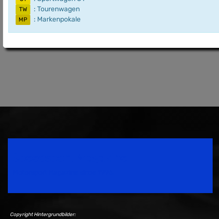
: Tourenwagen
TW
: Markenpokale
MP
Speedsport Magazine
Motorsport Magazine since 1996.
Copyright Hintergrundbilder: