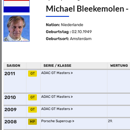
Michael Bleekemolen - 
Nation:
Niederlande
Geburtstag :
02.10.1949
Geburtsort:
Amsterdam
SAISON
SERIE / KLASSE
WERTUNG
2011
ADAC GT Masters
GT
2010
ADAC GT Masters
GT
2009
ADAC GT Masters
GT
2008
Porsche Supercup
29.
MP