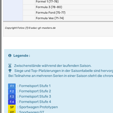
Formel 1 (77-78)
Formula 3 (78-80)
Formula Ford (75-77)
Formula Vee (71-74)
Copyright Fotos: (1) © adac-gt-masters.de
Legende :
Zwischenstände während der laufenden Saison.
Siege und Top-Platzierungen in der Saisontabelle sind hervo
Bei Teilnahme an mehreren Serien in einer Saison steht die chro
: Formelsport Stufe 1
F.1
: Formelsport Stufe 2
F.2
: Formelsport Stufe 3
F.3
: Formelsport Stufe 4
F.4
: Sportwagen Prototypen
SP
: Sportwagen GT
GT