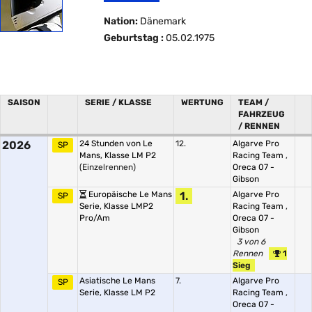
Nation:
Dänemark
Geburtstag :
05.02.1975
SAISON
SERIE / KLASSE
WERTUNG
TEAM /
FAHRZEUG
/ RENNEN
2026
24 Stunden von Le
12.
Algarve Pro
SP
Mans, Klasse LM P2
Racing Team
,
(Einzelrennen)
Oreca 07 -
Gibson
Europäische Le Mans
1.
Algarve Pro
SP
Serie, Klasse LMP2
Racing Team
,
Pro/Am
Oreca 07 -
Gibson
3 von 6
Rennen
1
Sieg
Asiatische Le Mans
7.
Algarve Pro
SP
Serie, Klasse LM P2
Racing Team
,
Oreca 07 -