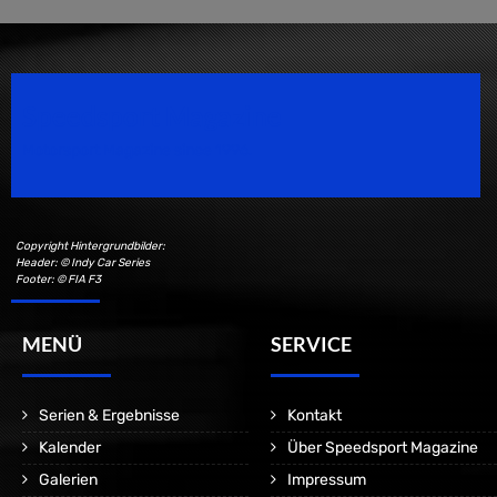
Speedsport Magazine
Motorsport Magazine since 1996.
Copyright Hintergrundbilder:
Header: © Indy Car Series
Footer: © FIA F3
MENÜ
SERVICE
Serien & Ergebnisse
Kontakt
Kalender
Über Speedsport Magazine
Galerien
Impressum