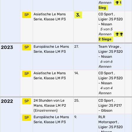
Rennen
1
Sieg
Asiatische Le Mans
3.
CD Sport
,
SP
Serie, Klasse LM P3
Ligier JS P320
- Nissan
5 von 5
Rennen
2 Siege
2023
Europäische Le Mans
27.
Team Virage
,
SP
Serie, Klasse LM P3
Ligier JS P320
- Nissan
6 von 6
Rennen
Asiatische Le Mans
14.
CD Sport
,
SP
Serie, Klasse LM P3
Ligier JS P320
- Nissan
4 von 4
Rennen
2022
24 Stunden von Le
25.
CD Sport
,
SP
Mans, Klasse LM P2
Ligier JS P217
(Einzelrennen)
- Gibson
Europäische Le Mans
9.
RLR
SP
Serie, Klasse LM P3
Motorsport
,
Ligier JS P320