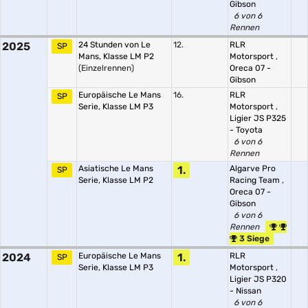
Gibson
6 von 6
Rennen
2025
24 Stunden von Le
12.
RLR
SP
Mans, Klasse LM P2
Motorsport
,
(Einzelrennen)
Oreca 07 -
Gibson
Europäische Le Mans
16.
RLR
SP
Serie, Klasse LM P3
Motorsport
,
Ligier JS P325
- Toyota
6 von 6
Rennen
Asiatische Le Mans
1.
Algarve Pro
SP
Serie, Klasse LM P2
Racing Team
,
Oreca 07 -
Gibson
6 von 6
Rennen
3 Siege
2024
Europäische Le Mans
1.
RLR
SP
Serie, Klasse LM P3
Motorsport
,
Ligier JS P320
- Nissan
6 von 6