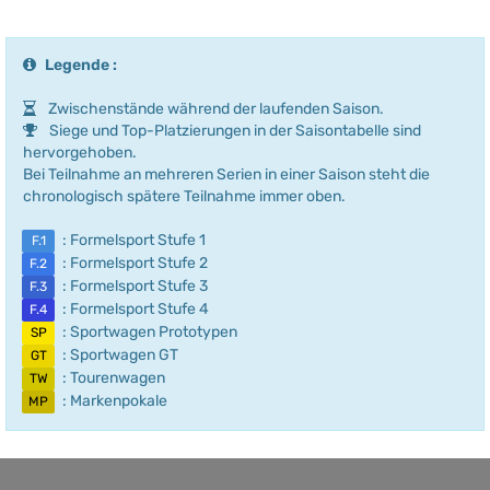
Legende :
Zwischenstände während der laufenden Saison.
Siege und Top-Platzierungen in der Saisontabelle sind
hervorgehoben.
Bei Teilnahme an mehreren Serien in einer Saison steht die
chronologisch spätere Teilnahme immer oben.
: Formelsport Stufe 1
F.1
: Formelsport Stufe 2
F.2
: Formelsport Stufe 3
F.3
: Formelsport Stufe 4
F.4
: Sportwagen Prototypen
SP
: Sportwagen GT
GT
: Tourenwagen
TW
: Markenpokale
MP