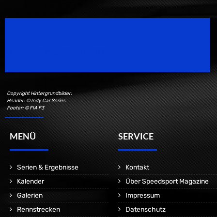
Speedsport Magazine
Motorsport Magazine since 1996.
Copyright Hintergrundbilder:
Header: © Indy Car Series
Footer: © FIA F3
MENÜ
SERVICE
Serien & Ergebnisse
Kontakt
Kalender
Über Speedsport Magazine
Galerien
Impressum
Rennstrecken
Datenschutz