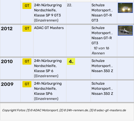
24h Nürburgring
22.
Schulze
GT
Nordschleife,
Motorsport
,
Klasse SP 9 GT3
Nissan GT-R
(Einzelrennen)
GT3
2012
ADAC GT Masters
Schulze
GT
Motorsport
,
Nissan GT-R
GT3
10 von 16
Rennen
2010
24h Nürburgring
4.
Schulze
GT
Nordschleife,
Motorsport
,
Klasse SP 6
Nissan 350 Z
(Einzelrennen)
2009
24h Nürburgring
Schulze
GT
Nordschleife,
Motorsport
,
Klasse SP6
Nissan 350 Z
(Einzelrennen)
Copyright Fotos: (1) © ADAC Motorsport, (2) © 24h-rennen.de, (3) © adac-gt-masters.de