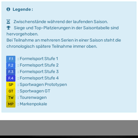
Legende :
Zwischenstände während der laufenden Saison.
Siege und Top-Platzierungen in der Saisontabelle sind
hervorgehoben.
Bei Teilnahme an mehreren Serien in einer Saison steht die
chronologisch spätere Teilnahme immer oben.
: Formelsport Stufe 1
F.1
: Formelsport Stufe 2
F.2
: Formelsport Stufe 3
F.3
: Formelsport Stufe 4
F.4
: Sportwagen Prototypen
SP
: Sportwagen GT
GT
: Tourenwagen
TW
: Markenpokale
MP