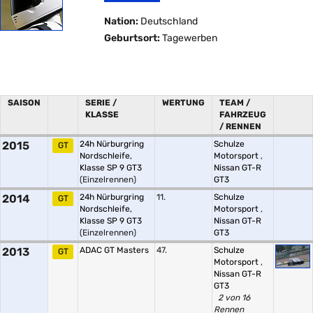
Nation:
Deutschland
Geburtsort:
Tagewerben
SAISON
SERIE /
WERTUNG
TEAM /
KLASSE
FAHRZEUG
/ RENNEN
2015
24h Nürburgring
Schulze
GT
Nordschleife,
Motorsport
,
Klasse SP 9 GT3
Nissan GT-R
(Einzelrennen)
GT3
2014
24h Nürburgring
11.
Schulze
GT
Nordschleife,
Motorsport
,
Klasse SP 9 GT3
Nissan GT-R
(Einzelrennen)
GT3
2013
ADAC GT Masters
47.
Schulze
GT
Motorsport
,
Nissan GT-R
GT3
2 von 16
Rennen