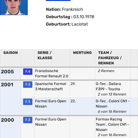
Nation:
Frankreich
Geburtstag :
03.10.1978
Geburtsort:
Laciotat
SAISON
SERIE /
WERTUNG
TEAM /
KLASSE
FAHRZEUG /
RENNEN
2005
Französische
2 Rennen
F.4
Formel Renault 2.0
2001
Spanische Formel
29.
G-Tec
,
Dallara
F.3
3 Meisterschaft
F399 - Toyota
2 von 13 Rennen
Formel Euro Open
22.
G-Tec
,
Coloni CN1 -
F.3
Nissan
Nissan
6 von 16 Rennen
2000
Formel Euro Open
Formax Racing
F.3
Nissan
Team
,
Coloni CN1 -
Nissan
2 von 16 Rennen