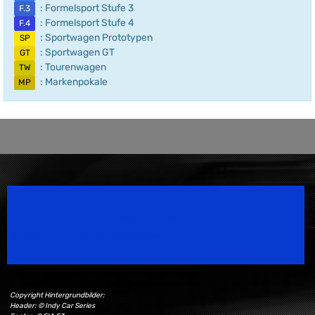
: Formelsport Stufe 3
F.3
: Formelsport Stufe 4
F.4
: Sportwagen Prototypen
SP
: Sportwagen GT
GT
: Tourenwagen
TW
: Markenpokale
MP
Speedsport Magazine
Motorsport Magazine since 1996.
Copyright Hintergrundbilder:
Header: © Indy Car Series