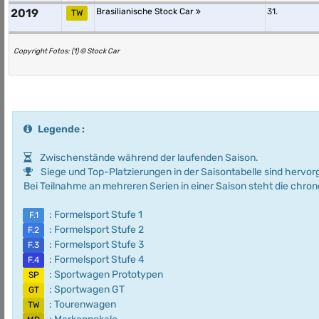
2019
Brasilianische Stock Car
31.
TW
Copyright Fotos: (1) © Stock Car
Legende :
Zwischenstände während der laufenden Saison.
Siege und Top-Platzierungen in der Saisontabelle sind hervo
Bei Teilnahme an mehreren Serien in einer Saison steht die chro
: Formelsport Stufe 1
F.1
: Formelsport Stufe 2
F.2
: Formelsport Stufe 3
F.3
: Formelsport Stufe 4
F.4
: Sportwagen Prototypen
SP
: Sportwagen GT
GT
: Tourenwagen
TW