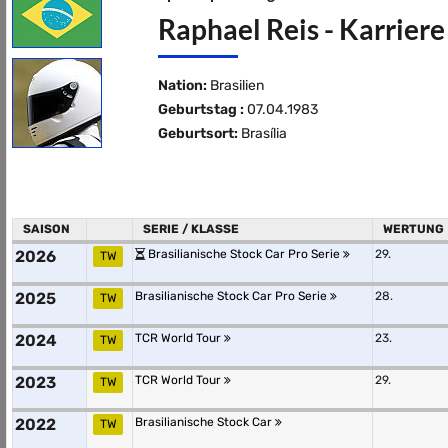
Raphael Reis - Karriere
Nation:
Brasilien
Geburtstag :
07.04.1983
Geburtsort:
Brasília
SAISON
SERIE / KLASSE
WERTUNG
2026
Brasilianische Stock Car Pro Serie
29.
TW
2025
Brasilianische Stock Car Pro Serie
28.
TW
2024
TCR World Tour
23.
TW
2023
TCR World Tour
29.
TW
2022
Brasilianische Stock Car
TW