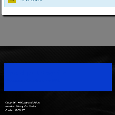
: Markenpokale
MP
Speedsport Magazine
Motorsport Magazine since 1996.
Copyright Hintergrundbilder:
Header: © Indy Car Series
Footer: © FIA F3