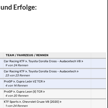
 und Erfolge:
TEAM / FAHRZEUG / RENNEN
Car Racing KTF
,
Toyota Corolla Cross - Audacetech V8
9 von 24 Rennen
Car Racing KTF
,
Toyota Corolla Cross - Audacetech
23 von 23 Rennen
ProGP
,
Cupra León VZ TCR
4 von 14 Rennen
ProGP
,
Cupra Leon (II) TCR
4 von 20 Rennen
KTF Sports
,
Chevrolet Cruze V8 (2020)
1 von 24 Rennen