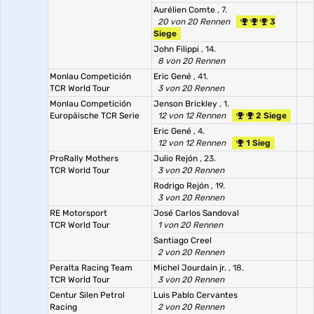
Aurélien Comte
, 7.
20 von 20 Rennen
3
Siege
John Filippi
, 14.
8 von 20 Rennen
Monlau Competición
Eric Gené
, 41.
TCR World Tour
3 von 20 Rennen
Monlau Competición
Jenson Brickley
, 1.
Europäische TCR Serie
12 von 12 Rennen
2 Siege
Eric Gené
, 4.
12 von 12 Rennen
1 Sieg
ProRally Mothers
Julio Rejón
, 23.
TCR World Tour
3 von 20 Rennen
Rodrigo Rejón
, 19.
3 von 20 Rennen
RE Motorsport
José Carlos Sandoval
TCR World Tour
1 von 20 Rennen
Santiago Creel
2 von 20 Rennen
Peralta Racing Team
Michel Jourdain jr.
, 18.
TCR World Tour
3 von 20 Rennen
Centur Silen Petrol
Luis Pablo Cervantes
Racing
2 von 20 Rennen