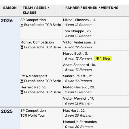
SAISON
TEAM / SERIE /
FAHRER / RENNEN / WERTUNG
KLASSE
2026
SP Competition
Mikhail Simonov
, 14.
Europäische TCR Serie
4 von 12 Rennen
Tom Chiappe
, 23.
6 von 12 Rennen
Monlau Competición
Viktor Andersson
, 2.
Europäische TCR Serie
8 von 12 Rennen
Marco Butti
, 3.
8 von 12 Rennen
1 Sieg
Adam Shepherd
, 16.
8 von 12 Rennen
PMA Motorsport
Sandro Pelatti
, 21.
Europäische TCR Serie
8 von 12 Rennen
Herrero Racing
Matéo Herrero
, 20.
Europäische TCR Serie
2 von 12 Rennen
Victor Weyrich
, 19.
6 von 12 Rennen
2025
SP Competition
Max Hart
, 22.
TCR World Tour
2 von 20 Rennen
Manuel jr. Fernandes
0 von 20 Rennen