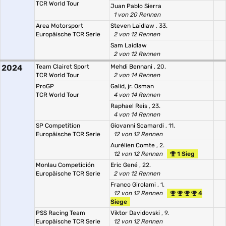
TCR World Tour
Juan Pablo Sierra
1 von 20 Rennen
Area Motorsport
Steven Laidlaw
, 33.
Europäische TCR Serie
2 von 12 Rennen
Sam Laidlaw
2 von 12 Rennen
2024
Team Clairet Sport
Mehdi Bennani
, 20.
TCR World Tour
2 von 14 Rennen
ProGP
Galid, jr. Osman
TCR World Tour
4 von 14 Rennen
Raphael Reis
, 23.
4 von 14 Rennen
SP Competition
Giovanni Scamardi
, 11.
Europäische TCR Serie
12 von 12 Rennen
Aurélien Comte
, 2.
12 von 12 Rennen
1 Sieg
Monlau Competición
Eric Gené
, 22.
Europäische TCR Serie
2 von 12 Rennen
Franco Girolami
, 1.
12 von 12 Rennen
4
Siege
PSS Racing Team
Viktor Davidovski
, 9.
Europäische TCR Serie
12 von 12 Rennen