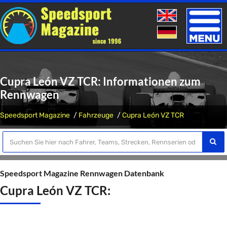
Toggle
naviga
Cupra León VZ TCR: Informationen zum
Rennwagen
Speedsport Magazine
Fahrzeuge
Cupra León VZ TCR
Speedsport Magazine Rennwagen Datenbank
Cupra León VZ TCR: