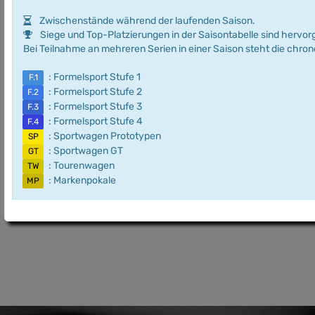
Zwischenstände während der laufenden Saison.
Siege und Top-Platzierungen in der Saisontabelle sind hervo
Bei Teilnahme an mehreren Serien in einer Saison steht die chro
: Formelsport Stufe 1
F.1
: Formelsport Stufe 2
F.2
: Formelsport Stufe 3
F.3
: Formelsport Stufe 4
F.4
: Sportwagen Prototypen
SP
: Sportwagen GT
GT
: Tourenwagen
TW
: Markenpokale
MP