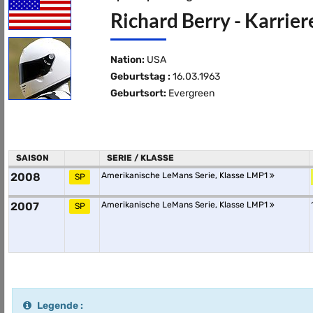
Richard Berry - Karrier
Nation:
USA
Geburtstag :
16.03.1963
Geburtsort:
Evergreen
SAISON
SERIE / KLASSE
2008
Amerikanische LeMans Serie, Klasse LMP1
SP
2007
Amerikanische LeMans Serie, Klasse LMP1
SP
Legende :