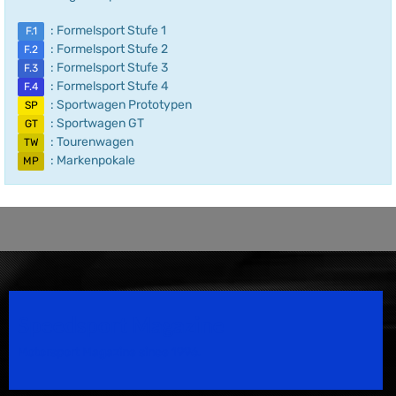
: Formelsport Stufe 1
F.1
: Formelsport Stufe 2
F.2
: Formelsport Stufe 3
F.3
: Formelsport Stufe 4
F.4
: Sportwagen Prototypen
SP
: Sportwagen GT
GT
: Tourenwagen
TW
: Markenpokale
MP
Speedsport Magazine
Motorsport Magazine since 1996.