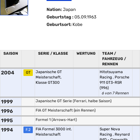
Nation:
Japan
Geburtstag :
05.09.1963
Geburtsort:
Kobe
SAISON
SERIE / KLASSE
WERTUNG
TEAM /
FAHRZEUG /
RENNEN
2004
Japanische GT
Hitotsuyama
GT
Meisterschaft,
Racing
,
Porsche
Klasse GT300
911 GT3-RSR
(996)
6 von 7 Rennen
1999
Japanische GT Serie (Ferrari, halbe Saison)
1996
FIA GT Meisterschaft (ein Rennen)
1995
Formel 1 (Arrows-Hart)
1994
FIA Formel 3000 int.
Super Nova
F.2
Meisterschaft
Racing
,
Reynard
94D - Cosworth