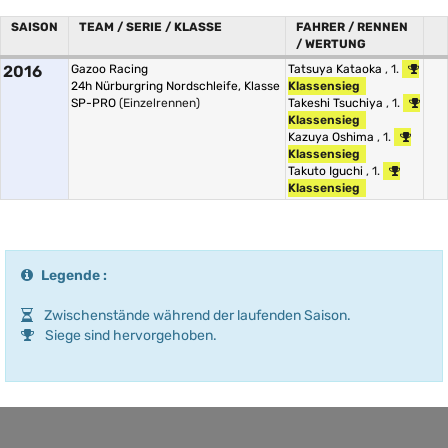
SAISON
TEAM / SERIE / KLASSE
FAHRER / RENNEN
/ WERTUNG
2016
Gazoo Racing
Tatsuya Kataoka
, 1.
24h Nürburgring Nordschleife, Klasse
Klassensieg
SP-PRO
(Einzelrennen)
Takeshi Tsuchiya
, 1.
Klassensieg
Kazuya Oshima
, 1.
Klassensieg
Takuto Iguchi
, 1.
Klassensieg
Legende :
Zwischenstände während der laufenden Saison.
Siege sind hervorgehoben.