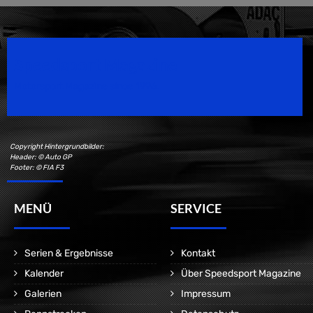
Speedsport Magazine
Motorsport Magazine since 1996.
Copyright Hintergrundbilder:
Header: © Auto GP
Footer: © FIA F3
MENÜ
SERVICE
Serien & Ergebnisse
Kontakt
Kalender
Über Speedsport Magazine
Galerien
Impressum