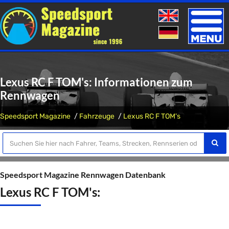
Toggle
naviga
Lexus RC F TOM's: Informationen zum
Rennwagen
Speedsport Magazine
Fahrzeuge
Lexus RC F TOM's
Speedsport Magazine Rennwagen Datenbank
Lexus RC F TOM's: