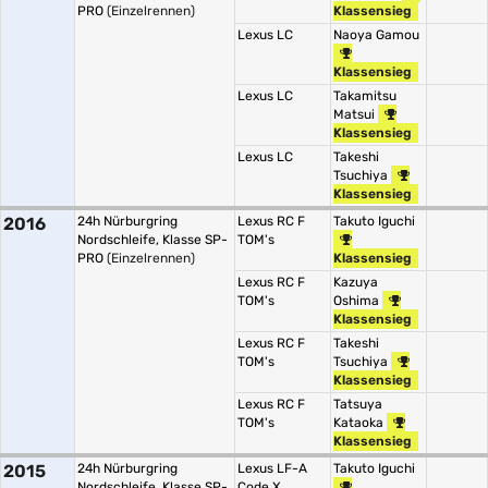
PRO
(Einzelrennen)
Klassensieg
Lexus LC
Naoya Gamou
Klassensieg
Lexus LC
Takamitsu
Matsui
Klassensieg
Lexus LC
Takeshi
Tsuchiya
Klassensieg
2016
24h Nürburgring
Lexus RC F
Takuto Iguchi
Nordschleife, Klasse SP-
TOM's
PRO
(Einzelrennen)
Klassensieg
Lexus RC F
Kazuya
TOM's
Oshima
Klassensieg
Lexus RC F
Takeshi
TOM's
Tsuchiya
Klassensieg
Lexus RC F
Tatsuya
TOM's
Kataoka
Klassensieg
2015
24h Nürburgring
Lexus LF-A
Takuto Iguchi
Nordschleife, Klasse SP-
Code X