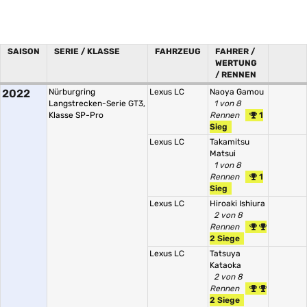
SAISON
SERIE / KLASSE
FAHRZEUG
FAHRER /
WERTUNG
/ RENNEN
2022
Nürburgring
Lexus LC
Naoya Gamou
Langstrecken-Serie GT3,
1 von 8
Klasse SP-Pro
Rennen
1
Sieg
Lexus LC
Takamitsu
Matsui
1 von 8
Rennen
1
Sieg
Lexus LC
Hiroaki Ishiura
2 von 8
Rennen
2 Siege
Lexus LC
Tatsuya
Kataoka
2 von 8
Rennen
2 Siege