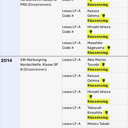
PRO
(Einzelrennen)
Klassensieg
Lexus LF-A
Kazuya
Code X
Oshima
Klassensieg
Lexus LF-A
Hiroaki Ishiura
Code X
Klassensieg
Lexus LF-A
Masahiko
Code X
Kageyama
Klassensieg
2014
24h Nürburgring
Lexus LF-A
Akio Morizo
Nordschleife, Klasse SP
Toyoda
8
(Einzelrennen)
Klassensieg
Lexus LF-A
Kazuya
Oshima
Klassensieg
Lexus LF-A
Hiroaki Ishiura
Klassensieg
Lexus LF-A
Takayuki
Kinoshita
Klassensieg
Lexus LF-A
Minoru Takaki