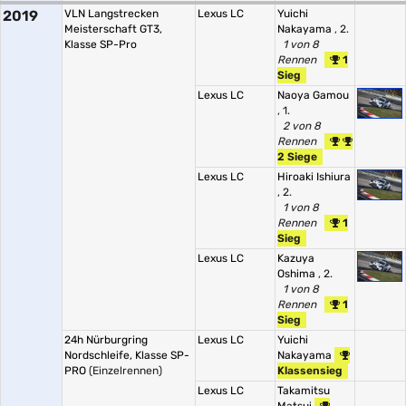
2019
VLN Langstrecken
Lexus LC
Yuichi
Meisterschaft GT3,
Nakayama
, 2.
Klasse SP-Pro
1 von 8
Rennen
1
Sieg
Lexus LC
Naoya Gamou
, 1.
2 von 8
Rennen
2 Siege
Lexus LC
Hiroaki Ishiura
, 2.
1 von 8
Rennen
1
Sieg
Lexus LC
Kazuya
Oshima
, 2.
1 von 8
Rennen
1
Sieg
24h Nürburgring
Lexus LC
Yuichi
Nordschleife, Klasse SP-
Nakayama
PRO
(Einzelrennen)
Klassensieg
Lexus LC
Takamitsu