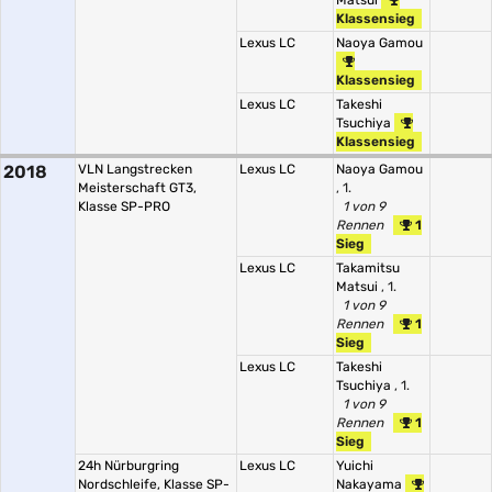
Matsui
Klassensieg
Lexus LC
Naoya Gamou
Klassensieg
Lexus LC
Takeshi
Tsuchiya
Klassensieg
2018
VLN Langstrecken
Lexus LC
Naoya Gamou
Meisterschaft GT3,
, 1.
Klasse SP-PRO
1 von 9
Rennen
1
Sieg
Lexus LC
Takamitsu
Matsui
, 1.
1 von 9
Rennen
1
Sieg
Lexus LC
Takeshi
Tsuchiya
, 1.
1 von 9
Rennen
1
Sieg
24h Nürburgring
Lexus LC
Yuichi
Nordschleife, Klasse SP-
Nakayama