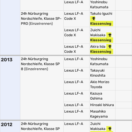
Lexus LF-A
Yoshinobu
Katsumata
24h Nürburgring
Lexus LF-A
Takuto Iguchi
Nordschleife, Klasse SP-
Code X
PRO
(Einzelrennen)
Klassensieg
Lexus LF-A
Juichi
Code X
Wakisaka
Klassensieg
Lexus LF-A
Akira Iida
Code X
Klassensieg
2013
24h Nürburgring
Lexus LF-A
Yoshinobu
Nordschleife, Klasse SP
Katsumata
8
(Einzelrennen)
Lexus LF-A
Takayuki
Kinoshita
Lexus LF-A
Akio Morizo
Toyoda
Lexus LF-A
Kazuya
Oshima
Lexus LF-A
Hiroaki Ishiura
Lexus LF-A
Masahiko
Kageyama
2012
24h Nürburgring
Lexus LF-A
Juichi
Nordschleife, Klasse SP
Wakisaka