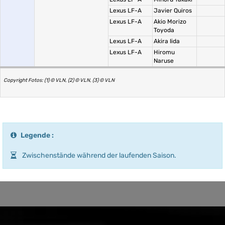
Lexus LF-A
Javier Quiros
Lexus LF-A
Akio Morizo
Toyoda
Lexus LF-A
Akira Iida
Lexus LF-A
Hiromu
Naruse
Copyright Fotos: (1) © VLN, (2) © VLN, (3) © VLN
Legende :
Zwischenstände während der laufenden Saison.