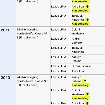
8
(Einzelrennen)
Klassensieg
Lexus LF-A
Akira Iida
Klassensieg
Lexus LF-A
Takayuki
Kinoshita
Klassensieg
2011
24h Nürburgring
Lexus LF-A
Juichi
Nordschleife, Klasse SP
Wakisaka
8
(Einzelrennen)
Lexus LF-A
Andre
Lotterer
Lexus LF-A
Takayuki
Kinoshita
Lexus LF-A
Kazuya
Oshima
Lexus LF-A
Hiroaki Ishiura
Lexus LF-A
Akira Iida
2010
24h Nürburgring
Lexus LF-A
Kazuya
Nordschleife, Klasse SP
Oshima
8
(Einzelrennen)
Klassensieg
Lexus LF-A
Juichi
Wakisaka
Klassensieg
Lexus LF-A
Akira Iida