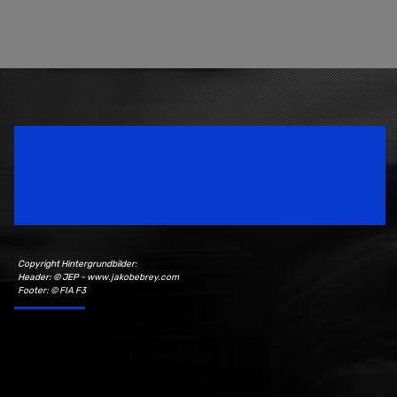
Speedsport Magazine
Motorsport Magazine since 1996.
Copyright Hintergrundbilder:
Header: © JEP - www.jakobebrey.com
Footer: © FIA F3