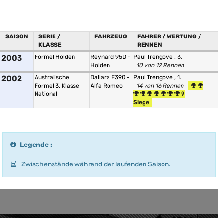
SAISON
SERIE /
FAHRZEUG
FAHRER / WERTUNG /
KLASSE
RENNEN
2003
Formel Holden
Reynard 95D -
Paul Trengove
, 3.
Holden
10 von 12 Rennen
2002
Australische
Dallara F390 -
Paul Trengove
, 1.
Formel 3, Klasse
Alfa Romeo
14 von 16 Rennen
National
9
Siege
Legende :
Zwischenstände während der laufenden Saison.