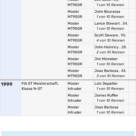
MT900R
1 von 10 Rennen
Mosler
John Bourassa
MT900R
1 von 10 Rennen
Mosler
Lance Stewart
, 54.
MT900R
1 von 10 Rennen
Mosler
Scott Deware
, 90.
MT900R
4 von 10 Rennen
Mosler
John Heinricy
, 28.
MT900R
2 von 10 Rennen
Mosler
Jim Minneker
MT900R
1 von 10 Rennen
Mosler
Joao Barbosa
, 43.
MT900R
3 von 10 Rennen
1999
FIA GT Meisterschaft,
Mosler
Loïc Depailler
Klasse N-GT
Intruder
1 von 10 Rennen
Mosler
James Ruffier
Intruder
1 von 10 Rennen
Mosler
Joao Barbosa
Intruder
1 von 10 Rennen