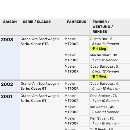
SAISON
SERIE / KLASSE
FAHRZEUG
FAHRER /
WERTUNG /
RENNEN
2003
Grand-Am Sportwagen
Mosler
Justin Bell
, 5.
Serie, Klasse GTS
MT900R
5 von 12 Rennen
1 Sieg
Mosler
Martin Short
, 18.
MT900R
1 von 12 Rennen
Mosler
Joao Barbosa
, 3.
MT900R
6 von 12 Rennen
1 Sieg
2002
Grand-Am Sportwagen
Mosler
Joao Barbosa
, 4.
Serie, Klasse GT
MT900R
0 von 10 Rennen
2001
Grand-Am Sportwagen
Mosler
Dino Steiner
, 71.
Serie, Klasse GT
MT900R
1 von 10 Rennen
Mosler
Ian James
, 45.
MT900R
2 von 10 Rennen
Mosler
Ken Stiver
, 97.
MT900R
1 von 10 Rennen
Mosler
Jeff Beck
, 80.