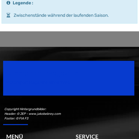
Legende :
Zwischenstände während der laufenden Saison.
Speedsport Magazine
Motorsport Magazine since 1996.
Copyright Hintergrundbilder:
Header: © JEP - www.jakobebrey.com
Footer: © FIA F3
MENÜ
SERVICE