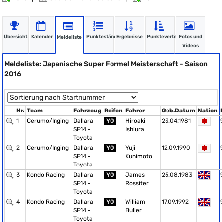
Übersicht
Kalender
Punktestände
Ergebnisse
Punkteverteilung
Fotos und
Meldeliste
Videos
Meldeliste: Japanische Super Formel Meisterschaft - Saison
2016
Nr.
Team
Fahrzeug
Reifen
Fahrer
Geb.Datum
Nation
1
Cerumo/Inging
Dallara
YO
Hiroaki
23.04.1981
SF14 -
Ishiura
Toyota
2
Cerumo/Inging
Dallara
YO
Yuji
12.09.1990
SF14 -
Kunimoto
Toyota
3
Kondo Racing
Dallara
YO
James
25.08.1983
SF14 -
Rossiter
Toyota
4
Kondo Racing
Dallara
YO
William
17.09.1992
SF14 -
Buller
Toyota