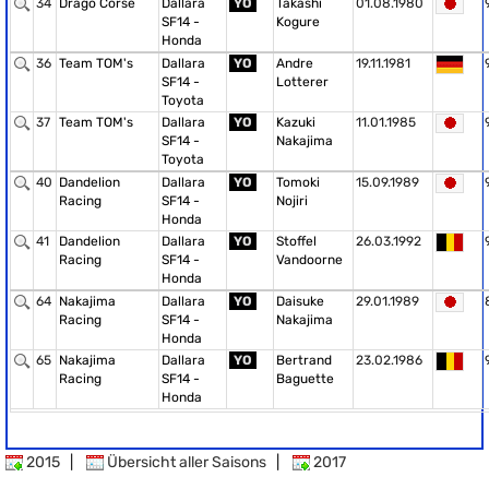
34
Drago Corse
Dallara
YO
Takashi
01.08.1980
SF14 -
Kogure
Honda
36
Team TOM's
Dallara
YO
Andre
19.11.1981
SF14 -
Lotterer
Toyota
37
Team TOM's
Dallara
YO
Kazuki
11.01.1985
SF14 -
Nakajima
Toyota
40
Dandelion
Dallara
YO
Tomoki
15.09.1989
Racing
SF14 -
Nojiri
Honda
41
Dandelion
Dallara
YO
Stoffel
26.03.1992
Racing
SF14 -
Vandoorne
Honda
64
Nakajima
Dallara
YO
Daisuke
29.01.1989
Racing
SF14 -
Nakajima
Honda
65
Nakajima
Dallara
YO
Bertrand
23.02.1986
Racing
SF14 -
Baguette
Honda
2015
|
Übersicht aller Saisons
|
2017