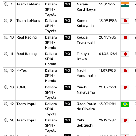
7
Team LeMans
Dallara
YO
Narain
14.01.1977
SF14 -
Karthikeyan
Toyota
8
Team LeMans
Dallara
YO
Kamui
13.09.1986
SF14 -
Kobayashi
Toyota
10
Real Racing
Dallara
YO
Koudai
20.11.1986
SF14 -
Tsukakoshi
Honda
11
Real Racing
Dallara
YO
Takuya
01.06.1984
SF14 -
Izawa
Honda
16
M-Tec
Dallara
YO
Naoki
11.07.1988
SF14 -
Yamamoto
Honda
18
KCMG
Dallara
YO
Yuichi
25.07.1991
SF14 -
Nakayama
Toyota
19
Team Impul
Dallara
YO
Joao Paulo
13.07.1981
SF14 -
de Oliveira
Toyota
20
Team Impul
Dallara
YO
Yuhi
29.12.1987
SF14 -
Sekiguchi
Toyota