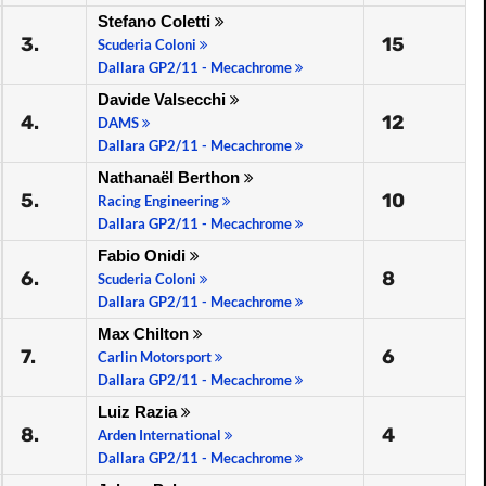
Stefano Coletti
3.
15
Scuderia Coloni
Dallara GP2/11 - Mecachrome
Davide Valsecchi
4.
12
DAMS
Dallara GP2/11 - Mecachrome
Nathanaël Berthon
5.
10
Racing Engineering
Dallara GP2/11 - Mecachrome
Fabio Onidi
6.
8
Scuderia Coloni
Dallara GP2/11 - Mecachrome
Max Chilton
7.
6
Carlin Motorsport
Dallara GP2/11 - Mecachrome
Luiz Razia
8.
4
Arden International
Dallara GP2/11 - Mecachrome