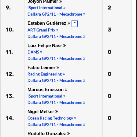
Jolyon Palmer
9.
2
iSport International
Dallara GP2/11 - Mecachrome
Esteban Gutiérrez
*
10.
3
ART Grand Prix
Dallara GP2/11 - Mecachrome
Luiz Felipe Nasr
11.
0
DAMS
Dallara GP2/11 - Mecachrome
Fabio Leimer
12.
0
Racing Engineering
Dallara GP2/11 - Mecachrome
Marcus Ericsson
13.
0
iSport International
Dallara GP2/11 - Mecachrome
Nigel Melker
14.
0
Ocean Racing Technology
Dallara GP2/11 - Mecachrome
Rodolfo Gonzalez