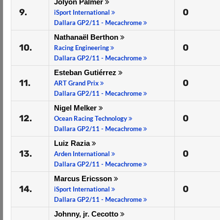
Jolyon Palmer
9.
0
iSport International
Dallara GP2/11 - Mecachrome
Nathanaël Berthon
10.
0
Racing Engineering
Dallara GP2/11 - Mecachrome
Esteban Gutiérrez
11.
0
ART Grand Prix
Dallara GP2/11 - Mecachrome
Nigel Melker
12.
0
Ocean Racing Technology
Dallara GP2/11 - Mecachrome
Luiz Razia
13.
0
Arden International
Dallara GP2/11 - Mecachrome
Marcus Ericsson
14.
0
iSport International
Dallara GP2/11 - Mecachrome
Johnny, jr. Cecotto