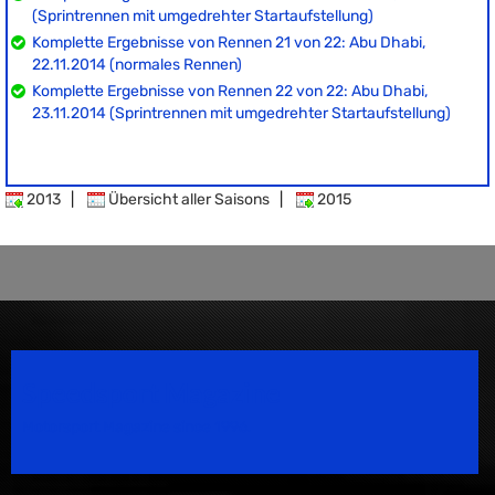
(Sprintrennen mit umgedrehter Startaufstellung)
Komplette Ergebnisse von Rennen 21 von 22: Abu Dhabi,
22.11.2014 (normales Rennen)
Komplette Ergebnisse von Rennen 22 von 22: Abu Dhabi,
23.11.2014 (Sprintrennen mit umgedrehter Startaufstellung)
2013
|
Übersicht aller Saisons
|
2015
Speedsport Magazine
Motorsport Magazine since 1996.