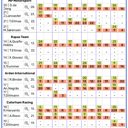
MP Motorsport
20 |
D.de
22
19
21
21
18
26
28.
Jong
11
11
R
19
11
R
19
21
19
15
R
16
21 |
11
-
-
-
-
-
23.
J.Lancaster
17
15
-
-
-
-
-
-
-
-
-
-
-
9
19
14
-
-
21 |
T.Ellinas
22.
-
-
7
11
10
22
23
22
-
-
-
-
21 |
-
-
-
-
7
24
11.
M.Sørensen
-
-
-
-
-
-
-
-
9
8
9
4
Rapax Team
14 |
A.Quaife-
24
22
17
17
17
21
13.
Hobbs
10
6
9
9
9
8
24
18
13
10
14
8
-
-
-
-
-
-
14 |
T.Ellinas
22.
-
-
-
-
-
-
-
-
-
-
-
-
-
-
-
-
-
-
14 |
K.Giovesi
-
-
-
-
-
-
-
-
-
-
-
-
15 |
21
24
13
24
13
9
17.
S.Trummer
7
2
12
R
R
18
20
20
25
18
6
14
Arden International
17
18
15
20
25
12
16 |
R.Binder
25.
9
8
15
R
R
20
12
12
24
19
11
22
17 |
14
-
22
11
23
19
12.
An.Negrão
20
18
-
-
R
15
16
14
20
16
18
21
17 |
-
12
-
-
-
-
19.
T.Dillmann
-
-
8
3
-
-
-
-
-
-
-
-
Caterham Racing
18 |
5
11
5
13
14
25
15.
R.Haryanto
16
16
5
R
7
3
11
17
21
R
22R
10
15
8
11
9
16
-
19 |
A.Rossi
21.
22
25
R
14
16
11
8
5
12
21
-
-
19 |
-
-
-
-
-
4
19.
T.Dillmann
-
-
-
-
-
-
-
-
-
-
12
9