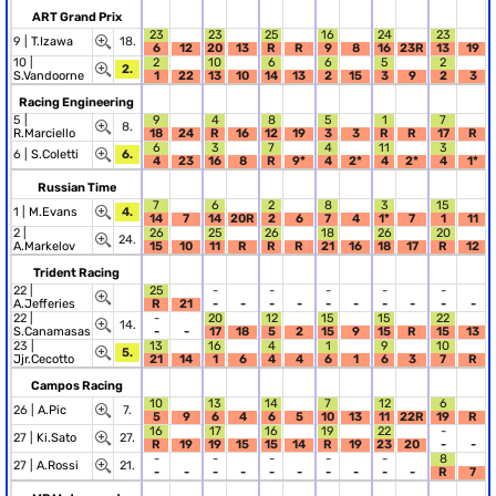
ART Grand Prix
23
23
25
16
24
23
9 |
T.Izawa
18.
6
12
20
13
R
R
9
8
16
23R
13
19
10 |
2
10
6
6
5
2
2.
S.Vandoorne
1
22
13
10
14
13
2
15
3
9
2
3
Racing Engineering
5 |
9
4
8
5
1
7
8.
R.Marciello
18
24
R
16
12
19
3
3
R
R
17
R
6
3
7
4
11
3
6 |
S.Coletti
6.
4
23
16
8
R
9*
4
2*
4
2*
4
1*
Russian Time
7
6
2
8
3
15
1 |
M.Evans
4.
14
7
14
20R
2
6
7
4
1*
7
1
11
2 |
26
25
26
18
26
20
24.
A.Markelov
15
10
11
R
R
R
21
16
18
17
R
12
Trident Racing
22 |
25
-
-
-
-
-
A.Jefferies
R
21
-
-
-
-
-
-
-
-
-
-
22 |
-
20
12
15
15
22
14.
S.Canamasas
-
-
17
18
5
2
15
9
15
R
15
13
23 |
13
16
4
1
9
10
5.
Jjr.Cecotto
21
14
1
6
4
4
6
1
6
3
7
R
Campos Racing
10
13
14
7
12
6
26 |
A.Pic
7.
5
9
6
4
6
5
10
13
11
22R
19
R
16
17
16
19
22
-
27 |
Ki.Sato
27.
R
19
19
15
15
14
R
19
23
20
-
-
-
-
-
-
-
8
27 |
A.Rossi
21.
-
-
-
-
-
-
-
-
-
-
R
7