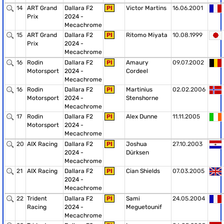
14
ART Grand
Dallara F2
PI
Victor Martins
16.06.2001
Prix
2024 -
Mecachrome
15
ART Grand
Dallara F2
PI
Ritomo Miyata
10.08.1999
Prix
2024 -
Mecachrome
16
Rodin
Dallara F2
PI
Amaury
09.07.2002
Motorsport
2024 -
Cordeel
Mecachrome
16
Rodin
Dallara F2
PI
Martinius
02.02.2006
Motorsport
2024 -
Stenshorne
Mecachrome
17
Rodin
Dallara F2
PI
Alex Dunne
11.11.2005
Motorsport
2024 -
Mecachrome
20
AIX Racing
Dallara F2
PI
Joshua
27.10.2003
2024 -
Dürksen
Mecachrome
21
AIX Racing
Dallara F2
PI
Cian Shields
07.03.2005
2024 -
Mecachrome
22
Trident
Dallara F2
PI
Sami
24.05.2004
Racing
2024 -
Meguetounif
Mecachrome