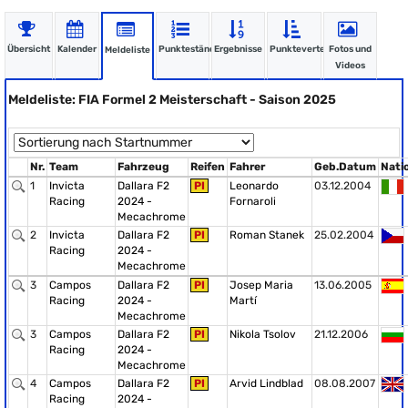
Übersicht
Kalender
Punktestände
Ergebnisse
Punkteverteilung
Fotos und
Meldeliste
Videos
Meldeliste: FIA Formel 2 Meisterschaft - Saison 2025
Nr.
Team
Fahrzeug
Reifen
Fahrer
Geb.Datum
Nati
1
Invicta
Dallara F2
PI
Leonardo
03.12.2004
Racing
2024 -
Fornaroli
Mecachrome
2
Invicta
Dallara F2
PI
Roman Stanek
25.02.2004
Racing
2024 -
Mecachrome
3
Campos
Dallara F2
PI
Josep Maria
13.06.2005
Racing
2024 -
Martí
Mecachrome
3
Campos
Dallara F2
PI
Nikola Tsolov
21.12.2006
Racing
2024 -
Mecachrome
4
Campos
Dallara F2
PI
Arvid Lindblad
08.08.2007
Racing
2024 -