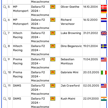
Mecachrome
5
MP
Dallara F2
PI
Oliver Goethe
14.10.2004
Motorsport
2024 -
Mecachrome
6
MP
Dallara F2
PI
Richard
16.12.2000
Motorsport
2024 -
Verschoor
Mecachrome
7
Hitech
Dallara F2
PI
Luke Browning
31.01.2002
Racing
2024 -
Mecachrome
8
Hitech
Dallara F2
PI
Dino Beganovic
19.01.2004
Racing
2024 -
Mecachrome
9
Prema
Dallara F2
PI
Sebastian
11.04.2005
Racing
2024 -
Montoya
Mecachrome
10
Prema
Dallara F2
PI
Gabriele Mini
20.03.2005
Racing
2024 -
Mecachrome
11
DAMS
Dallara F2
PI
Jak Crawford
02.05.2005
2024 -
Mecachrome
12
DAMS
Dallara F2
PI
Kush Maini
22.09.2000
2024 -
Mecachrome