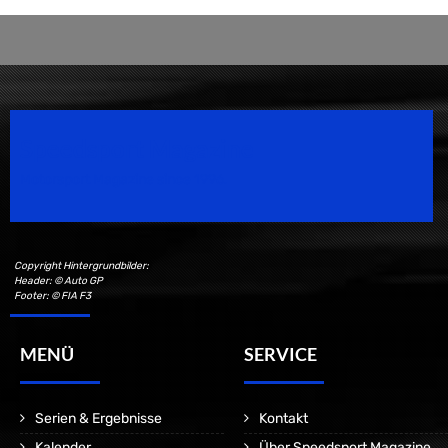
Speedsport Magazine
Motorsport Magazine since 1996.
Copyright Hintergrundbilder:
Header: © Auto GP
Footer: © FIA F3
MENÜ
SERVICE
Serien & Ergebnisse
Kontakt
Kalender
Über Speedsport Magazine