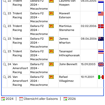
22
Trident
Dallara F2
PI
Laurens van
06.05.2005
Racing
2024 -
Hoepen
Mecachrome
23
Trident
Dallara F2
PI
Maxwell
Racing
2024 -
Esterson
Mecachrome
23
Trident
Dallara F2
PI
Martinius
02.02.2006
Racing
2024 -
Stenshorne
Mecachrome
23
Trident
Dallara F2
PI
James
08.06.2006
Racing
2024 -
Wharton
Mecachrome
23
Trident
Dallara F2
PI
Tasanapol
Racing
2024 -
Inthraphuvasak
Mecachrome
24
Van
Dallara F2
PI
John Bennett
15.09.2003
Amersfoort
2024 -
Racing
Mecachrome
25
Van
Dallara F2
PI
Rafael
10.11.2001
Amersfoort
2024 -
Villagómez
Racing
Mecachrome
2024
|
Übersicht aller Saisons
|
2026