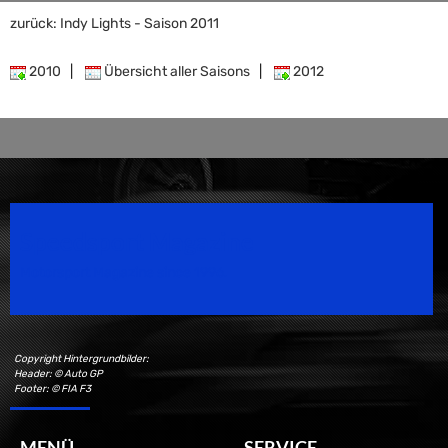
zurück: Indy Lights - Saison 2011
2010
|
Übersicht aller Saisons
|
2012
Speedsport Magazine
Motorsport Magazine since 1996.
Copyright Hintergrundbilder:
Header: © Auto GP
Footer: © FIA F3
MENÜ
SERVICE