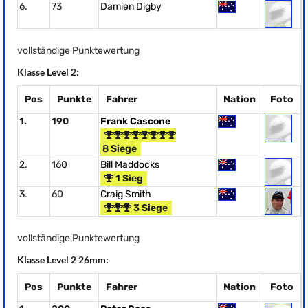
6.
73
Damien Digby
vollständige Punktewertung
Klasse Level 2:
Pos
Punkte
Fahrer
Nation
Foto
1.
190
Frank Cascone
8 Siege
2.
160
Bill Maddocks
1 Sieg
3.
60
Craig Smith
3 Siege
vollständige Punktewertung
Klasse Level 2 26mm:
Pos
Punkte
Fahrer
Nation
Foto