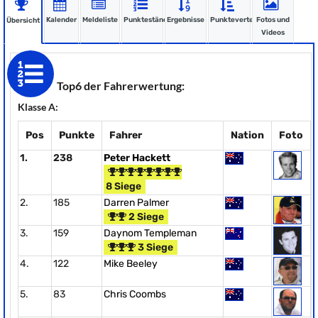
Kalender
Meldeliste
Punktestände
Ergebnisse
Punkteverteilung
Fotos und
Übersicht
Videos
Top6 der Fahrerwertung:
Klasse A:
Pos
Punkte
Fahrer
Nation
Foto
1.
238
Peter Hackett
8 Siege
2.
185
Darren Palmer
2 Siege
3.
159
Daynom Templeman
3 Siege
4.
122
Mike Beeley
5.
83
Chris Coombs