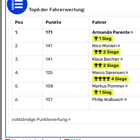
Top6 der Fahrerwertung:
Pos
Punkte
Fahrer
1.
171
Armando Parente
1 Sieg
2.
141
Nico Monien
2 Siege
3.
141
Klaus Bachler
2 Siege
4.
125
Marco Sørensen
4 Siege
5.
108
Markus Pommer
1 Sieg
6.
107
Philip Wulbusch
vollständige Punktewertung