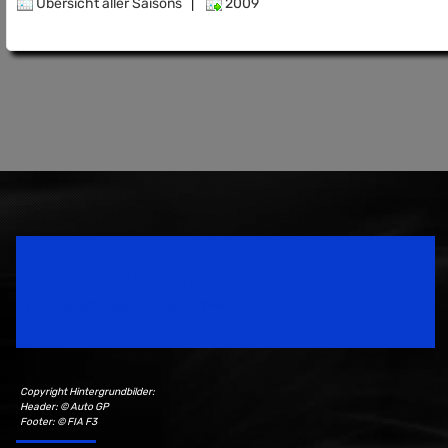
Übersicht aller Saisons
|
2009
Speedsport Magazine
Motorsport Magazine since 1996.
Copyright Hintergrundbilder:
Header: © Auto GP
Footer: © FIA F3