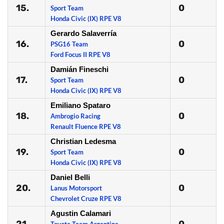
15.
0
Sport Team
Honda Civic (IX) RPE V8
Gerardo Salaverría
16.
0
PSG16 Team
Ford Focus II RPE V8
Damián Fineschi
17.
0
Sport Team
Honda Civic (IX) RPE V8
Emiliano Spataro
18.
0
Ambrogio Racing
Renault Fluence RPE V8
Christian Ledesma
19.
0
Sport Team
Honda Civic (IX) RPE V8
Daniel Belli
20.
0
Lanus Motorsport
Chevrolet Cruze RPE V8
Agustin Calamari