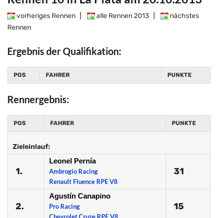
vorheriges Rennen
|
alle Rennen 2013
|
nächstes
Rennen
Ergebnis der Qualifikation:
POS
FAHRER
PUNKTE
Rennergebnis:
POS
FAHRER
PUNKTE
Zieleinlauf:
Leonel Pernía
1.
31
Ambrogio Racing
Renault Fluence RPE V8
Agustín Canapino
2.
15
Pro Racing
Chevrolet Cruze RPE V8