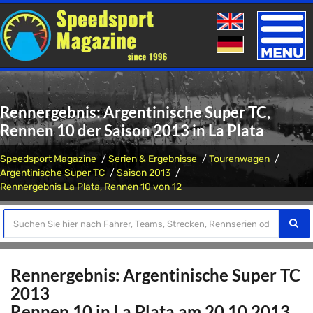
Toggle
naviga
Rennergebnis: Argentinische Super TC,
Rennen 10 der Saison 2013 in La Plata
Speedsport Magazine
Serien & Ergebnisse
Tourenwagen
Argentinische Super TC
Saison 2013
Rennergebnis La Plata, Rennen 10 von 12
Rennergebnis: Argentinische Super TC
2013
Rennen 10 in La Plata am 20.10.2013