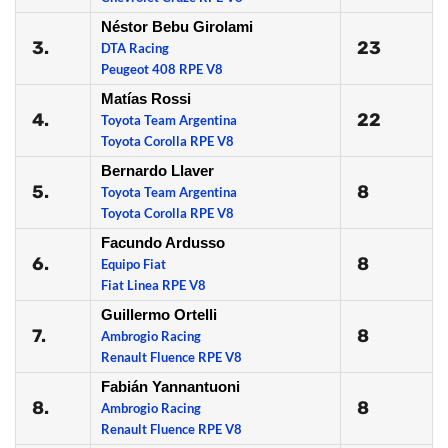
Néstor Bebu Girolami
3.
23
DTA Racing
Peugeot 408 RPE V8
Matías Rossi
4.
22
Toyota Team Argentina
Toyota Corolla RPE V8
Bernardo Llaver
5.
8
Toyota Team Argentina
Toyota Corolla RPE V8
Facundo Ardusso
6.
8
Equipo Fiat
Fiat Linea RPE V8
Guillermo Ortelli
7.
8
Ambrogio Racing
Renault Fluence RPE V8
Fabián Yannantuoni
8.
8
Ambrogio Racing
Renault Fluence RPE V8