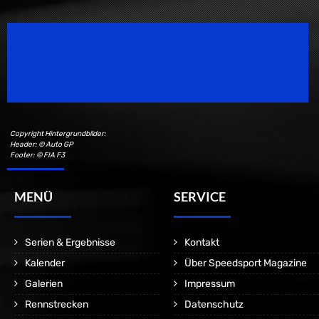
Speedsport Magazine
Motorsport Magazine since 1996.
Copyright Hintergrundbilder:
Header: © Auto GP
Footer: © FIA F3
MENÜ
SERVICE
Serien & Ergebnisse
Kontakt
Kalender
Über Speedsport Magazine
Galerien
Impressum
Rennstrecken
Datenschutz