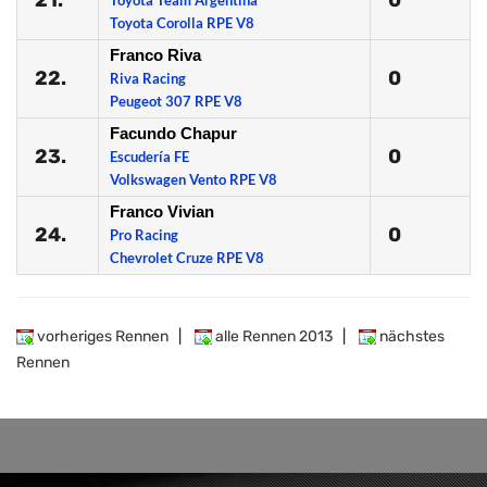
21.
0
Toyota Team Argentina
Toyota Corolla RPE V8
Franco Riva
22.
0
Riva Racing
Peugeot 307 RPE V8
Facundo Chapur
23.
0
Escudería FE
Volkswagen Vento RPE V8
Franco Vivian
24.
0
Pro Racing
Chevrolet Cruze RPE V8
vorheriges Rennen
|
alle Rennen 2013
|
nächstes
Rennen