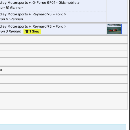
dley Motorsports
,
G-Force GF01 - Oldsmobile
von 10 Rennen
dley Motorsports
,
Reynard 95i - Ford
von 10 Rennen
dley Motorsports
,
Reynard 95i - Ford
von 3 Rennen
1 Sieg
er