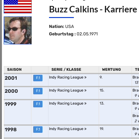
Buzz Calkins - Karriere
Nation:
USA
Geburtstag :
02.05.1971
SAISON
SERIE / KLASSE
WERTUNG
T
2001
Indy Racing League
9.
Bra
F.1
13
2000
Indy Racing League
15.
Bra
F.1
9 
1999
Indy Racing League
13.
Bra
F.1
9 
Bra
2 
1998
Indy Racing League
19.
Bra
F.1
9 