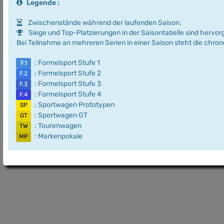
Legende :
Zwischenstände während der laufenden Saison.
Siege und Top-Platzierungen in der Saisontabelle sind hervo
Bei Teilnahme an mehreren Serien in einer Saison steht die chro
: Formelsport Stufe 1
F.1
: Formelsport Stufe 2
F.2
: Formelsport Stufe 3
F.3
: Formelsport Stufe 4
F.4
: Sportwagen Prototypen
SP
: Sportwagen GT
GT
: Tourenwagen
TW
: Markenpokale
MP