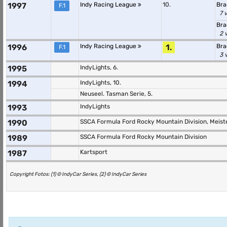
1997
Indy Racing League
10.
Bra
F.1
7 
Bra
2 
1996
Indy Racing League
1.
Bra
F.1
3 
1995
IndyLights, 6.
1994
IndyLights, 10.
Neuseel. Tasman Serie, 5.
1993
IndyLights
1990
SSCA Formula Ford Rocky Mountain Division, Meist
1989
SSCA Formula Ford Rocky Mountain Division
1987
Kartsport
Copyright Fotos: (1) © IndyCar Series, (2) © IndyCar Series