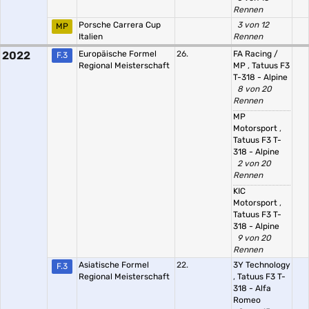
Rennen
Porsche Carrera Cup
3 von 12
MP
Italien
Rennen
2022
Europäische Formel
26.
FA Racing /
F.3
Regional Meisterschaft
MP
,
Tatuus F3
T-318 - Alpine
8 von 20
Rennen
MP
Motorsport
,
Tatuus F3 T-
318 - Alpine
2 von 20
Rennen
KIC
Motorsport
,
Tatuus F3 T-
318 - Alpine
9 von 20
Rennen
Asiatische Formel
22.
3Y Technology
F.3
Regional Meisterschaft
,
Tatuus F3 T-
318 - Alfa
Romeo