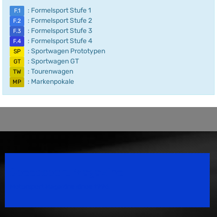
: Formelsport Stufe 1
F.1
: Formelsport Stufe 2
F.2
: Formelsport Stufe 3
F.3
: Formelsport Stufe 4
F.4
: Sportwagen Prototypen
SP
: Sportwagen GT
GT
: Tourenwagen
TW
: Markenpokale
MP
Speedsport Magazine
Motorsport Magazine since 1996.