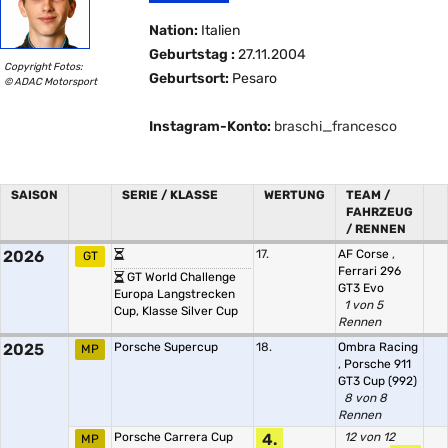
Nation:
Italien
Geburtstag :
27.11.2004
Copyright Fotos:
Geburtsort:
Pesaro
© ADAC Motorsport
Instagram-Konto:
braschi_francesco
SAISON
SERIE / KLASSE
WERTUNG
TEAM /
FAHRZEUG
/ RENNEN
2026
17.
AF Corse
,
GT
Ferrari 296
GT World Challenge
GT3 Evo
Europa Langstrecken
1 von 5
Cup, Klasse Silver Cup
Rennen
2025
Porsche Supercup
18.
Ombra Racing
MP
,
Porsche 911
GT3 Cup (992)
8 von 8
Rennen
Porsche Carrera Cup
4.
12 von 12
MP