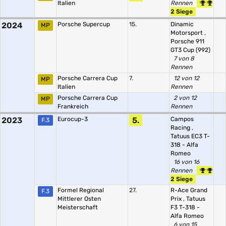
Italien
Rennen
2 Siege
2024
Porsche Supercup
15.
Dinamic
MP
Motorsport
,
Porsche 911
GT3 Cup (992)
7 von 8
Rennen
Porsche Carrera Cup
7.
12 von 12
MP
Italien
Rennen
Porsche Carrera Cup
2 von 12
MP
Frankreich
Rennen
2023
Eurocup-3
5.
Campos
F.3
Racing
,
Tatuus EC3 T-
318 - Alfa
Romeo
16 von 16
Rennen
2 Siege
Formel Regional
27.
R-Ace Grand
F.3
Mittlerer Osten
Prix
,
Tatuus
Meisterschaft
F3 T-318 -
Alfa Romeo
6 von 15