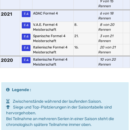
9 von 15
Rennen
2021
ADAC Formel 4
6 von 18
F.4
Rennen
V.A.E. Formel 4
8.
8 von 20
F.4
Meisterschaft
Rennen
Spanische Formel 4
21.
3 von 21
F.4
Meisterschaft
Rennen
Italienische Formel 4
16.
20 von 21
F.4
Meisterschaft
Rennen
2020
Italienische Formel 4
10 von 20
F.4
Meisterschaft
Rennen
Legende :
Zwischenstände während der laufenden Saison.
Siege und Top-Platzierungen in der Saisontabelle sind
hervorgehoben.
Bei Teilnahme an mehreren Serien in einer Saison steht die
chronologisch spätere Teilnahme immer oben.