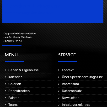
Speedsport Magazine
Motorsport Magazine since 1996.
Copyright Hintergrundbilder:
Header: © Indy Car Series
Footer: © FIA F3
MENÜ
SERVICE
Serien & Ergebnisse
Kontakt
Kalender
Über Speedsport Magazine
Galerien
Impressum
Rennstrecken
Datenschutz
Fahrer
Newsletter
Teams
Inhaltsverzeichnis