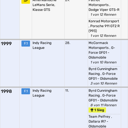
Amerikanische
29.
Patriot
SP
LeMans Serie,
Motorsports
,
Klasse GTS
Dodge Viper GTS-R
1 von 12 Rennen
Konrad Motorsport
,
Porsche 911 GT2 R
(993)
1 von 12 Rennen
1999
Indy Racing
28.
McCormack
F.1
League
Motorsports
,
G-
Force GF01 -
Oldsmobile
1 von 10 Rennen
Byrd Cunningham
Racing
,
G-Force
GF01 - Oldsmobile
3 von 10 Rennen
1998
Indy Racing
11.
Byrd Cunningham
F.1
League
Racing
,
G-Force
GF01 - Oldsmobile
8 von 11 Rennen
1 Sieg
Team Pelfrey
,
Dallara IR7 -
Oldsmobile