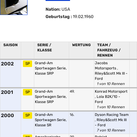
Nation:
USA
Geburtstag :
19.02.1960
SAISON
SERIE /
WERTUNG
TEAM /
KLASSE
FAHRZEUG /
RENNEN
2002
Grand-Am
Jacobs
SP
Sportwagen Serie,
Motorsports
,
Klasse SRP
Riley&Scott Mk III -
Ford
1 von 10 Rennen
2001
Grand-Am
49.
Konrad Motorsport
SP
Sportwagen Serie,
,
Lola B2K/10 -
Klasse SRP
Ford
1 von 10 Rennen
2000
Grand-Am
16.
Dyson Racing Team
SP
Sportwagen Serie,
,
Riley&Scott Mk III
Klasse SR
- Ford
7 von 10 Rennen