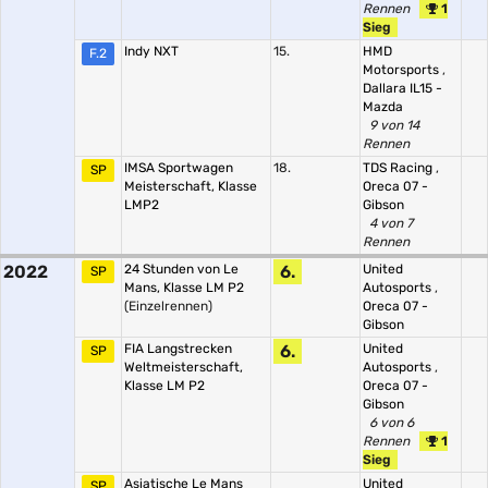
Rennen
1
Sieg
Indy NXT
15.
HMD
F.2
Motorsports
,
Dallara IL15 -
Mazda
9 von 14
Rennen
IMSA Sportwagen
18.
TDS Racing
,
SP
Meisterschaft, Klasse
Oreca 07 -
LMP2
Gibson
4 von 7
Rennen
2022
24 Stunden von Le
6.
United
SP
Mans, Klasse LM P2
Autosports
,
(Einzelrennen)
Oreca 07 -
Gibson
FIA Langstrecken
6.
United
SP
Weltmeisterschaft,
Autosports
,
Klasse LM P2
Oreca 07 -
Gibson
6 von 6
Rennen
1
Sieg
Asiatische Le Mans
United
SP