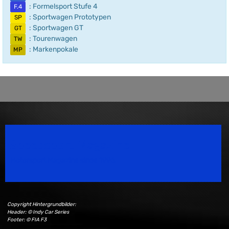
: Formelsport Stufe 4
F.4
: Sportwagen Prototypen
SP
: Sportwagen GT
GT
: Tourenwagen
TW
: Markenpokale
MP
Speedsport Magazine
Motorsport Magazine since 1996.
Copyright Hintergrundbilder:
Header: © Indy Car Series
Footer: © FIA F3