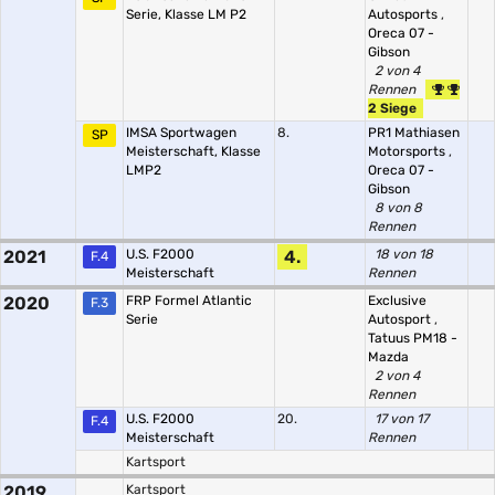
Serie, Klasse LM P2
Autosports
,
Oreca 07 -
Gibson
2 von 4
Rennen
2 Siege
IMSA Sportwagen
8.
PR1 Mathiasen
SP
Meisterschaft, Klasse
Motorsports
,
LMP2
Oreca 07 -
Gibson
8 von 8
Rennen
2021
U.S. F2000
4.
18 von 18
F.4
Meisterschaft
Rennen
2020
FRP Formel Atlantic
Exclusive
F.3
Serie
Autosport
,
Tatuus PM18 -
Mazda
2 von 4
Rennen
U.S. F2000
20.
17 von 17
F.4
Meisterschaft
Rennen
Kartsport
2019
Kartsport