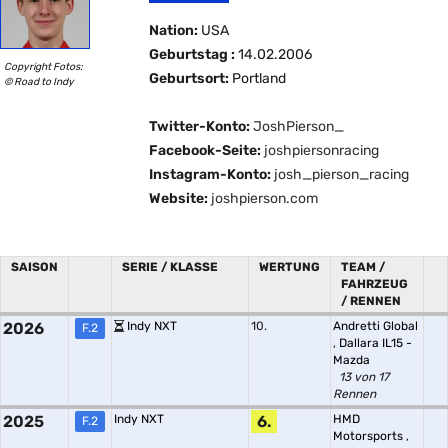
Nation:
USA
Geburtstag :
14.02.2006
Copyright Fotos:
Geburtsort:
Portland
© Road to Indy
Twitter-Konto:
JoshPierson_
Facebook-Seite:
joshpiersonracing
Instagram-Konto:
josh_pierson_racing
Website:
joshpierson.com
SAISON
SERIE / KLASSE
WERTUNG
TEAM /
FAHRZEUG
/ RENNEN
2026
Indy NXT
10.
Andretti Global
F.2
,
Dallara IL15 -
Mazda
13 von 17
Rennen
2025
Indy NXT
6.
HMD
F.2
Motorsports
,