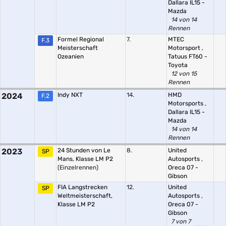
Dallara IL15 -
Mazda
14 von 14
Rennen
Formel Regional
7.
MTEC
F.3
Meisterschaft
Motorsport
,
Ozeanien
Tatuus FT60 -
Toyota
12 von 15
Rennen
2024
Indy NXT
14.
HMD
F.2
Motorsports
,
Dallara IL15 -
Mazda
14 von 14
Rennen
2023
24 Stunden von Le
8.
United
SP
Mans, Klasse LM P2
Autosports
,
(Einzelrennen)
Oreca 07 -
Gibson
FIA Langstrecken
12.
United
SP
Weltmeisterschaft,
Autosports
,
Klasse LM P2
Oreca 07 -
Gibson
7 von 7