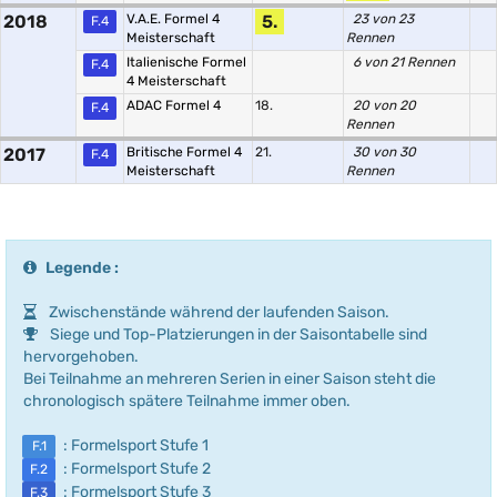
2018
V.A.E. Formel 4
5.
23 von 23
F.4
Meisterschaft
Rennen
Italienische Formel
6 von 21 Rennen
F.4
4 Meisterschaft
ADAC Formel 4
18.
20 von 20
F.4
Rennen
2017
Britische Formel 4
21.
30 von 30
F.4
Meisterschaft
Rennen
Legende :
Zwischenstände während der laufenden Saison.
Siege und Top-Platzierungen in der Saisontabelle sind
hervorgehoben.
Bei Teilnahme an mehreren Serien in einer Saison steht die
chronologisch spätere Teilnahme immer oben.
: Formelsport Stufe 1
F.1
: Formelsport Stufe 2
F.2
: Formelsport Stufe 3
F.3