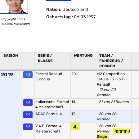
Nation:
Deutschland
Geburtstag :
06.03.1997
Copyright Fotos:
© ADAC Motorsport
SAISON
SERIE /
WERTUNG
TEAM /
KLASSE
FAHRZEUG /
RENNEN
2019
Formel Renault
20.
M2 Competition
,
F.3
Eurocup
Tatuus F3 T-318 -
Renault
10 von 20
Rennen
Italienische Formel
14.
21 von 21 Rennen
F.4
4 Meisterschaft
ADAC Formel 4
17.
20 von 20
F.4
Rennen
V.A.E. Formel 4
4.
20 von 20
F.4
Meisterschaft
Rennen
3
Siege