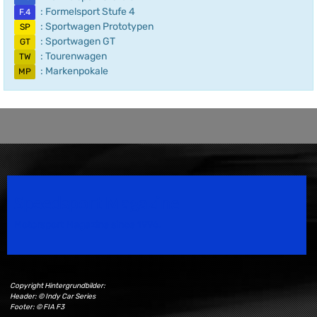
: Formelsport Stufe 4
F.4
: Sportwagen Prototypen
SP
: Sportwagen GT
GT
: Tourenwagen
TW
: Markenpokale
MP
Speedsport Magazine
Motorsport Magazine since 1996.
Copyright Hintergrundbilder:
Header: © Indy Car Series
Footer: © FIA F3