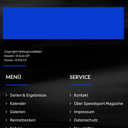
Speedsport Magazine
Motorsport Magazine since 1996.
Copyright Hintergrundbilder:
Header: © Auto GP
Footer: © FIA F3
MENÜ
SERVICE
Serien & Ergebnisse
Kontakt
Kalender
Über Speedsport Magazine
Galerien
Impressum
Rennstrecken
Datenschutz