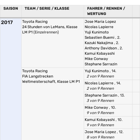
SAISON
TEAM / SERIE / KLASSE
FAHRER / RENNEN /
WERTUNG
2017
Toyota Racing
Jose Maria Lopez
24 Stunden von LeMans, Klasse
Nicolas Lapierre
LM P1
(Einzelrennen)
Yuji Kunimoto
Sebastien Buemi
, 2.
Kazuki Nakajima
, 2.
Anthony Davidson
, 2.
Kamui Kobayashi
Mike Conway
Stephane Sarrazin
Toyota Racing
Yuji Kunimoto
, 14.
FIA Langstrecken
2 von 9 Rennen
Weltmeisterschaft, Klasse LM P1
Nicolas Lapierre
, 14.
2 von 9 Rennen
Stephane Sarrazin
, 13.
3 von 9 Rennen
Mike Conway
, 10.
9 von 9 Rennen
Kamui Kobayashi
, 10.
9 von 9 Rennen
Jose Maria Lopez
, 12.
8 von 9 Rennen