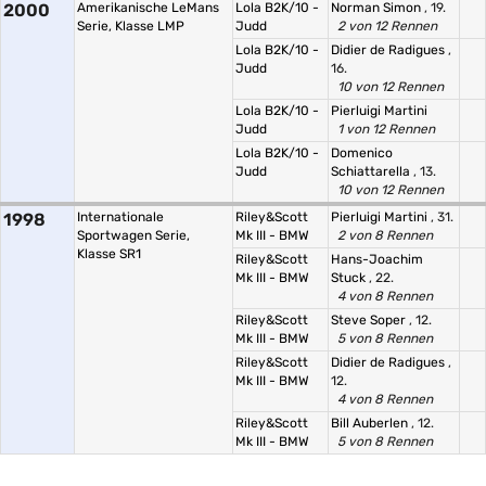
2000
Amerikanische LeMans
Lola B2K/10 -
Norman Simon
, 19.
Serie, Klasse LMP
Judd
2 von 12 Rennen
Lola B2K/10 -
Didier de Radigues
,
Judd
16.
10 von 12 Rennen
Lola B2K/10 -
Pierluigi Martini
Judd
1 von 12 Rennen
Lola B2K/10 -
Domenico
Judd
Schiattarella
, 13.
10 von 12 Rennen
1998
Internationale
Riley&Scott
Pierluigi Martini
, 31.
Sportwagen Serie,
Mk III - BMW
2 von 8 Rennen
Klasse SR1
Riley&Scott
Hans-Joachim
Mk III - BMW
Stuck
, 22.
4 von 8 Rennen
Riley&Scott
Steve Soper
, 12.
Mk III - BMW
5 von 8 Rennen
Riley&Scott
Didier de Radigues
,
Mk III - BMW
12.
4 von 8 Rennen
Riley&Scott
Bill Auberlen
, 12.
Mk III - BMW
5 von 8 Rennen