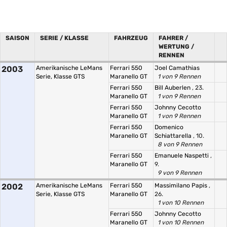
SAISON
SERIE / KLASSE
FAHRZEUG
FAHRER /
WERTUNG /
RENNEN
2003
Amerikanische LeMans
Ferrari 550
Joel Camathias
Serie, Klasse GTS
Maranello GT
1 von 9 Rennen
Ferrari 550
Bill Auberlen
, 23.
Maranello GT
1 von 9 Rennen
Ferrari 550
Johnny Cecotto
Maranello GT
1 von 9 Rennen
Ferrari 550
Domenico
Maranello GT
Schiattarella
, 10.
8 von 9 Rennen
Ferrari 550
Emanuele Naspetti
,
Maranello GT
9.
9 von 9 Rennen
2002
Amerikanische LeMans
Ferrari 550
Massimilano Papis
,
Serie, Klasse GTS
Maranello GT
26.
1 von 10 Rennen
Ferrari 550
Johnny Cecotto
Maranello GT
1 von 10 Rennen