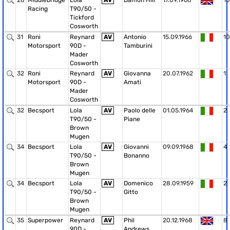
28
Middlebridge
Lola
AV
Damon Hill
17.09.1960
10
Racing
T90/50 -
Tickford
Cosworth
31
Roni
Reynard
AV
Antonio
15.09.1966
10
Motorsport
90D -
Tamburini
Mader
Cosworth
32
Roni
Reynard
AV
Giovanna
20.07.1962
1
Motorsport
90D -
Amati
Mader
Cosworth
32
Becsport
Lola
AV
Paolo delle
01.05.1964
2
T90/50 -
Piane
Brown
Mugen
34
Becsport
Lola
AV
Giovanni
09.09.1968
4
T90/50 -
Bonanno
Brown
Mugen
34
Becsport
Lola
AV
Domenico
28.09.1959
2
T90/50 -
Gitto
Brown
Mugen
35
Superpower
Reynard
AV
Phil
20.12.1968
8
90D -
Andrews