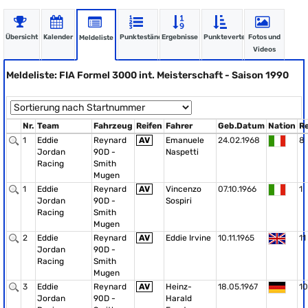
Übersicht
Kalender
Punktestände
Ergebnisse
Punkteverteilung
Fotos und
Meldeliste
Videos
Meldeliste: FIA Formel 3000 int. Meisterschaft - Saison 1990
Nr.
Team
Fahrzeug
Reifen
Fahrer
Geb.Datum
Nation
R
1
Eddie
Reynard
AV
Emanuele
24.02.1968
8
Jordan
90D -
Naspetti
Racing
Smith
Mugen
1
Eddie
Reynard
AV
Vincenzo
07.10.1966
1
Jordan
90D -
Sospiri
Racing
Smith
Mugen
2
Eddie
Reynard
AV
Eddie Irvine
10.11.1965
11
Jordan
90D -
Racing
Smith
Mugen
3
Eddie
Reynard
AV
Heinz-
18.05.1967
10
Jordan
90D -
Harald