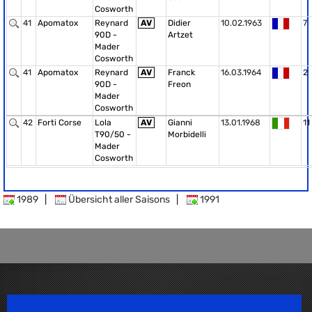
Cosworth
41
Apomatox
Reynard
AV
Didier
10.02.1963
7
90D -
Artzet
Mader
Cosworth
41
Apomatox
Reynard
AV
Franck
16.03.1964
2
90D -
Freon
Mader
Cosworth
42
Forti Corse
Lola
AV
Gianni
13.01.1968
11
T90/50 -
Morbidelli
Mader
Cosworth
1989
|
Übersicht aller Saisons
|
1991