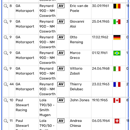
8
GA
Reynard
AV
Eric van de
30.09.1961
11
Motorsport
90D - NM
Poele
Cosworth
9
GA
Reynard
AV
Giovanni
25.04.1965
3
Motorsport
90D - NM
Aloi
Cosworth
9
GA
Reynard
AV
Otto
17.02.1962
0
Motorsport
90D - NM
Rensing
Cosworth
9
GA
Reynard
AV
Marco
01.12.1961
1
Motorsport
90D - NM
Greco
Cosworth
9
GA
Reynard
AV
Vittorio
24.06.1968
0
Motorsport
90D - NM
Zoboli
Cosworth
44
GA
Reynard
AV
Thierry
23.02.1963
2
Motorsport
90D - NM
Delubac
Cosworth
10
Paul
Lola
AV
John Jones
19.10.1965
8
Stewart
T90/50 -
Racing
Smith
Mugen
11
Paul
Lola
AV
Andrea
06.05.1964
11
Stewart
T90/50 -
Chiesa