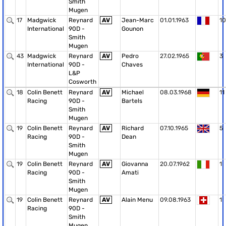
Smith
Mugen
17
Madgwick
Reynard
AV
Jean-Marc
01.01.1963
10
International
90D -
Gounon
Smith
Mugen
43
Madgwick
Reynard
AV
Pedro
27.02.1965
3
International
90D -
Chaves
L&P
Cosworth
18
Colin Benett
Reynard
AV
Michael
08.03.1968
11
Racing
90D -
Bartels
Smith
Mugen
19
Colin Benett
Reynard
AV
Richard
07.10.1965
5
Racing
90D -
Dean
Smith
Mugen
19
Colin Benett
Reynard
AV
Giovanna
20.07.1962
1
Racing
90D -
Amati
Smith
Mugen
19
Colin Benett
Reynard
AV
Alain Menu
09.08.1963
1
Racing
90D -
Smith
Mugen