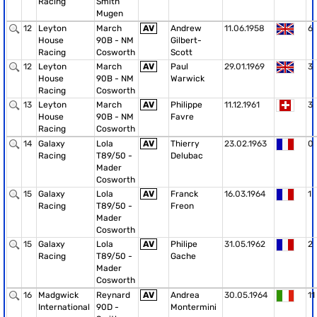
Racing
Smith
Mugen
12
Leyton
March
AV
Andrew
11.06.1958
6
House
90B - NM
Gilbert-
Racing
Cosworth
Scott
12
Leyton
March
AV
Paul
29.01.1969
3
House
90B - NM
Warwick
Racing
Cosworth
13
Leyton
March
AV
Philippe
11.12.1961
3
House
90B - NM
Favre
Racing
Cosworth
14
Galaxy
Lola
AV
Thierry
23.02.1963
0
Racing
T89/50 -
Delubac
Mader
Cosworth
15
Galaxy
Lola
AV
Franck
16.03.1964
1
Racing
T89/50 -
Freon
Mader
Cosworth
15
Galaxy
Lola
AV
Philipe
31.05.1962
2
Racing
T89/50 -
Gache
Mader
Cosworth
16
Madgwick
Reynard
AV
Andrea
30.05.1964
11
International
90D -
Montermini