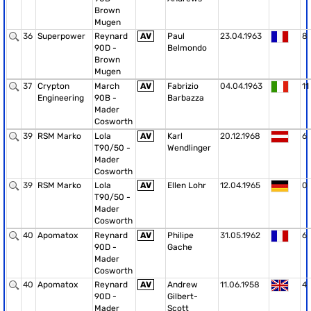
Brown
Mugen
36
Superpower
Reynard
AV
Paul
23.04.1963
8
90D -
Belmondo
Brown
Mugen
37
Crypton
March
AV
Fabrizio
04.04.1963
11
Engineering
90B -
Barbazza
Mader
Cosworth
39
RSM Marko
Lola
AV
Karl
20.12.1968
6
T90/50 -
Wendlinger
Mader
Cosworth
39
RSM Marko
Lola
AV
Ellen Lohr
12.04.1965
0
T90/50 -
Mader
Cosworth
40
Apomatox
Reynard
AV
Philipe
31.05.1962
6
90D -
Gache
Mader
Cosworth
40
Apomatox
Reynard
AV
Andrew
11.06.1958
4
90D -
Gilbert-
Mader
Scott