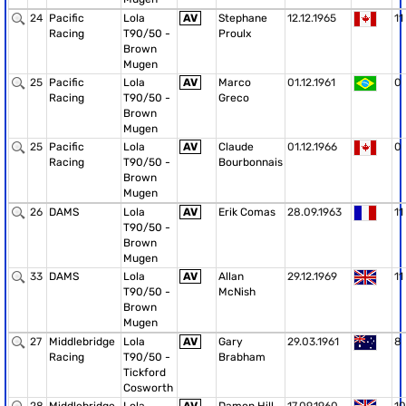
24
Pacific
Lola
AV
Stephane
12.12.1965
11
Racing
T90/50 -
Proulx
Brown
Mugen
25
Pacific
Lola
AV
Marco
01.12.1961
0
Racing
T90/50 -
Greco
Brown
Mugen
25
Pacific
Lola
AV
Claude
01.12.1966
0
Racing
T90/50 -
Bourbonnais
Brown
Mugen
26
DAMS
Lola
AV
Erik Comas
28.09.1963
11
T90/50 -
Brown
Mugen
33
DAMS
Lola
AV
Allan
29.12.1969
11
T90/50 -
McNish
Brown
Mugen
27
Middlebridge
Lola
AV
Gary
29.03.1961
8
Racing
T90/50 -
Brabham
Tickford
Cosworth