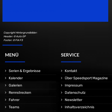
Speedsport Magazine
Motorsport Magazine since 1996.
Copyright Hintergrundbilder:
Header: © Auto GP
Footer: © FIA F3
MENÜ
SERVICE
Serien & Ergebnisse
Kontakt
Kalender
Über Speedsport Magazine
Galerien
Impressum
Rennstrecken
Datenschutz
Fahrer
Newsletter
Teams
Inhaltsverzeichnis