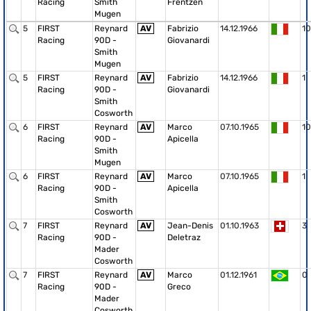
Racing
Smith
Frentzen
Mugen
5
FIRST
Reynard
AV
Fabrizio
14.12.1966
10
Racing
90D -
Giovanardi
Smith
Mugen
5
FIRST
Reynard
AV
Fabrizio
14.12.1966
1
Racing
90D -
Giovanardi
Smith
Cosworth
6
FIRST
Reynard
AV
Marco
07.10.1965
10
Racing
90D -
Apicella
Smith
Mugen
6
FIRST
Reynard
AV
Marco
07.10.1965
1
Racing
90D -
Apicella
Smith
Cosworth
7
FIRST
Reynard
AV
Jean-Denis
01.10.1963
3
Racing
90D -
Deletraz
Mader
Cosworth
7
FIRST
Reynard
AV
Marco
01.12.1961
0
Racing
90D -
Greco
Mader
Cosworth