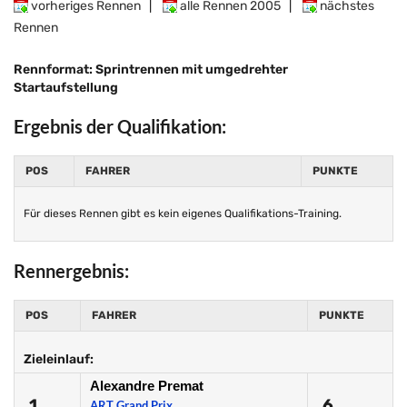
vorheriges Rennen
|
alle Rennen 2005
|
nächstes
Rennen
Rennformat: Sprintrennen mit umgedrehter
Startaufstellung
Ergebnis der Qualifikation:
POS
FAHRER
PUNKTE
Für dieses Rennen gibt es kein eigenes Qualifikations-Training.
Rennergebnis:
POS
FAHRER
PUNKTE
Zieleinlauf:
Alexandre Premat
1.
6
ART Grand Prix