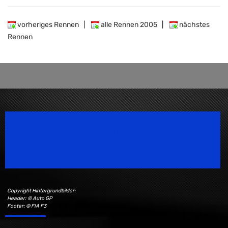
vorheriges Rennen
|
alle Rennen 2005
|
nächstes
Rennen
Speedsport Magazine
Motorsport Magazine since 1996.
Copyright Hintergrundbilder:
Header: © Auto GP
Footer: © FIA F3