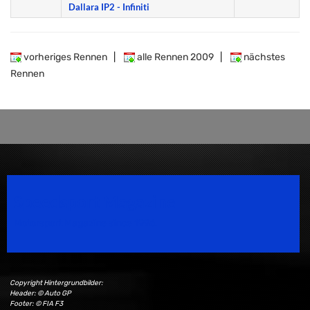
Dallara IP2 - Infiniti
vorheriges Rennen
|
alle Rennen 2009
|
nächstes
Rennen
Speedsport Magazine
Motorsport Magazine since 1996.
Copyright Hintergrundbilder:
Header: © Auto GP
Footer: © FIA F3