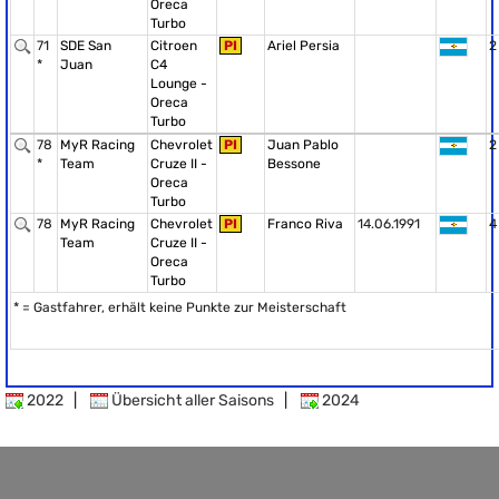
Oreca
Turbo
71
SDE San
Citroen
PI
Ariel Persia
2
*
Juan
C4
Lounge -
Oreca
Turbo
78
MyR Racing
Chevrolet
PI
Juan Pablo
2
*
Team
Cruze II -
Bessone
Oreca
Turbo
78
MyR Racing
Chevrolet
PI
Franco Riva
14.06.1991
4
Team
Cruze II -
Oreca
Turbo
* = Gastfahrer, erhält keine Punkte zur Meisterschaft
2022
|
Übersicht aller Saisons
|
2024