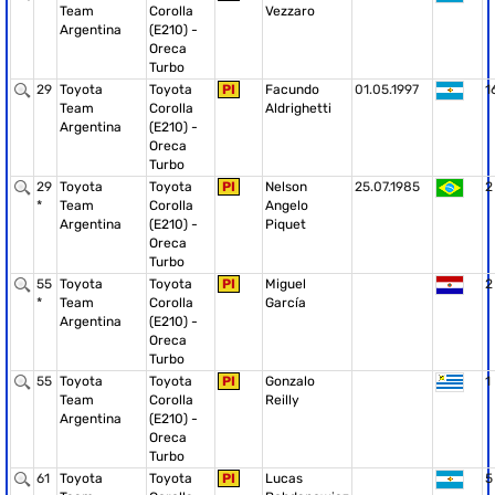
Team
Corolla
Vezzaro
Argentina
(E210) -
Oreca
Turbo
29
Toyota
Toyota
PI
Facundo
01.05.1997
1
Team
Corolla
Aldrighetti
Argentina
(E210) -
Oreca
Turbo
29
Toyota
Toyota
PI
Nelson
25.07.1985
2
*
Team
Corolla
Angelo
Argentina
(E210) -
Piquet
Oreca
Turbo
55
Toyota
Toyota
PI
Miguel
2
*
Team
Corolla
García
Argentina
(E210) -
Oreca
Turbo
55
Toyota
Toyota
PI
Gonzalo
1
Team
Corolla
Reilly
Argentina
(E210) -
Oreca
Turbo
61
Toyota
Toyota
PI
Lucas
5