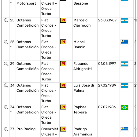
*
Motorsport
Cruze II -
Bessone
Oreca
Turbo
25
Octanos
Fiat
PI
Marcelo
23.03.1987
1
Competición
Cronos -
Ciarrocchi
Oreca
Turbo
25
Octanos
Fiat
PI
Michel
2
*
Competición
Cronos -
Bonnin
Oreca
Turbo
29
Octanos
Fiat
PI
Facundo
01.05.1997
3
Competición
Cronos -
Aldrighetti
Oreca
Turbo
34
Octanos
Fiat
PI
Luis José di
27.02.1989
2
Competición
Cronos -
Palma
Oreca
Turbo
34
Octanos
Fiat
PI
Raphael
07.07.1986
2
*
Competición
Cronos -
Teixeira
Oreca
Turbo
37
Pro Racing
Chevrolet
PI
Rodrigo
2
Cruze II -
Aramendia