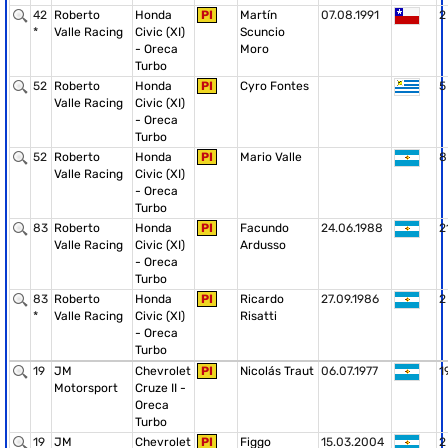
42
Roberto
Honda
PI
Martín
07.08.1991
2
*
Valle Racing
Civic (XI)
Scuncio
- Oreca
Moro
Turbo
52
Roberto
Honda
PI
Cyro Fontes
5
Valle Racing
Civic (XI)
- Oreca
Turbo
52
Roberto
Honda
PI
Mario Valle
8
Valle Racing
Civic (XI)
- Oreca
Turbo
83
Roberto
Honda
PI
Facundo
24.06.1988
2
Valle Racing
Civic (XI)
Ardusso
- Oreca
Turbo
83
Roberto
Honda
PI
Ricardo
27.09.1986
2
*
Valle Racing
Civic (XI)
Risatti
- Oreca
Turbo
19
JM
Chevrolet
PI
Nicolás Traut
06.07.1977
1
Motorsport
Cruze II -
Oreca
Turbo
19
JM
Chevrolet
PI
Figgo
15.03.2004
2