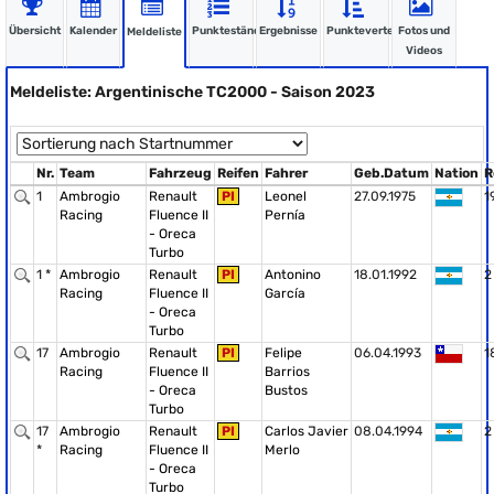
Übersicht
Kalender
Punktestände
Ergebnisse
Punkteverteilung
Fotos und
Meldeliste
Videos
Meldeliste: Argentinische TC2000 - Saison 2023
Nr.
Team
Fahrzeug
Reifen
Fahrer
Geb.Datum
Nation
R
1
Ambrogio
Renault
PI
Leonel
27.09.1975
1
Racing
Fluence II
Pernía
- Oreca
Turbo
1 *
Ambrogio
Renault
PI
Antonino
18.01.1992
2
Racing
Fluence II
García
- Oreca
Turbo
17
Ambrogio
Renault
PI
Felipe
06.04.1993
1
Racing
Fluence II
Barrios
- Oreca
Bustos
Turbo
17
Ambrogio
Renault
PI
Carlos Javier
08.04.1994
2
*
Racing
Fluence II
Merlo
- Oreca
Turbo