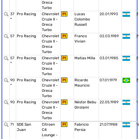
Oreca
Turbo
37
Pro Racing
Chevrolet
PI
Lucas
20.01.1993
2
*
Cruze II -
Colombo
Oreca
Russell
Turbo
57
Pro Racing
Chevrolet
PI
Franco
02.03.1989
2
Cruze II -
Vivian
Oreca
Turbo
57
Pro Racing
Chevrolet
PI
Matias Milla
03.01.1985
2
*
Cruze II -
Oreca
Turbo
90
Pro Racing
Chevrolet
PI
Ricardo
07.01.1979
2
*
Cruze II -
Mauricio
Oreca
Turbo
90
Pro Racing
Chevrolet
PI
Néstor Bebu
22.05.1989
1
Cruze II -
Girolami
Oreca
Turbo
71
SDE San
Citroen
PI
Fabricio
21.07.1988
1
Juan
C4
Persia
Lounge -