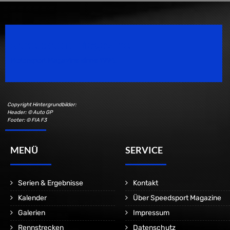
Speedsport Magazine
Motorsport Magazine since 1996.
Copyright Hintergrundbilder:
Header: © Auto GP
Footer: © FIA F3
MENÜ
SERVICE
Serien & Ergebnisse
Kontakt
Kalender
Über Speedsport Magazine
Galerien
Impressum
Rennstrecken
Datenschutz