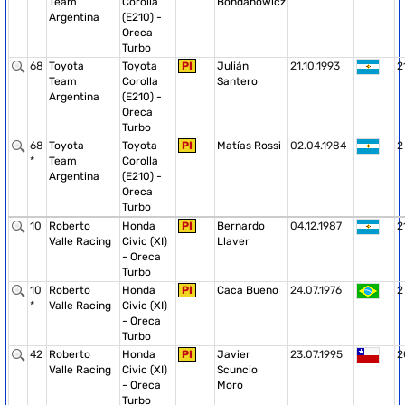
Team
Corolla
Bohdanowicz
Argentina
(E210) -
Oreca
Turbo
68
Toyota
Toyota
PI
Julián
21.10.1993
2
Team
Corolla
Santero
Argentina
(E210) -
Oreca
Turbo
68
Toyota
Toyota
PI
Matías Rossi
02.04.1984
2
*
Team
Corolla
Argentina
(E210) -
Oreca
Turbo
10
Roberto
Honda
PI
Bernardo
04.12.1987
2
Valle Racing
Civic (XI)
Llaver
- Oreca
Turbo
10
Roberto
Honda
PI
Caca Bueno
24.07.1976
2
*
Valle Racing
Civic (XI)
- Oreca
Turbo
42
Roberto
Honda
PI
Javier
23.07.1995
2
Valle Racing
Civic (XI)
Scuncio
- Oreca
Moro
Turbo