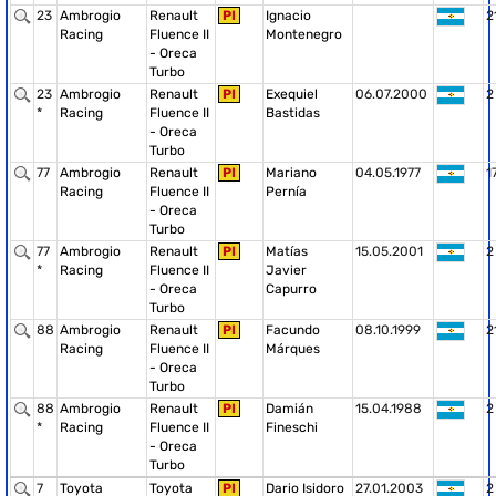
23
Ambrogio
Renault
PI
Ignacio
2
Racing
Fluence II
Montenegro
- Oreca
Turbo
23
Ambrogio
Renault
PI
Exequiel
06.07.2000
2
*
Racing
Fluence II
Bastidas
- Oreca
Turbo
77
Ambrogio
Renault
PI
Mariano
04.05.1977
1
Racing
Fluence II
Pernía
- Oreca
Turbo
77
Ambrogio
Renault
PI
Matías
15.05.2001
2
*
Racing
Fluence II
Javier
- Oreca
Capurro
Turbo
88
Ambrogio
Renault
PI
Facundo
08.10.1999
2
Racing
Fluence II
Márques
- Oreca
Turbo
88
Ambrogio
Renault
PI
Damián
15.04.1988
2
*
Racing
Fluence II
Fineschi
- Oreca
Turbo
7
Toyota
Toyota
PI
Dario Isidoro
27.01.2003
2