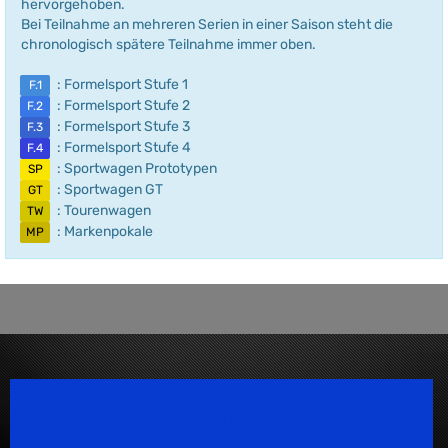
hervorgehoben.
Bei Teilnahme an mehreren Serien in einer Saison steht die
chronologisch spätere Teilnahme immer oben.
: Formelsport Stufe 1
F.1
: Formelsport Stufe 2
F.2
: Formelsport Stufe 3
F.3
: Formelsport Stufe 4
F.4
: Sportwagen Prototypen
SP
: Sportwagen GT
GT
: Tourenwagen
TW
: Markenpokale
MP
Speedsport Magazine