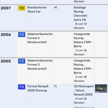
Rennen
2007
Brasilianische
41.
Katalogo
TW
Stock Car
Racing
,
Chevrolet
Astra V8
8 von 12
Rennen
2006
Südamerikanische
Casagrande
F.3
Formel 3
Racing
,
Meisterschaft
Dallara F399 -
Berta
2 von 16
Rennen
2005
Südamerikanische
Casagrande
F.3
Formel 3
Racing
,
Meisterschaft
Dallara F399 -
Berta
2 von 18
Rennen
Formel Renault
11.
JD Motorsport
F.4
2000 Eurocup
,
Tatuus
Renault 2000
6 von 16
Rennen