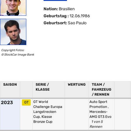
Nation:
Brasilien
Geburtstag :
12.06.1986
Geburtsort:
Sao Paulo
Copyright Fotos:
© StockCar Image Bank
SAISON
SERIE /
WERTUNG
TEAM /
KLASSE
FAHRZEUG
/ RENNEN
2023
GT World
Auto Sport
GT
Challenge Europa
Promotion
,
Langstrecken
Mercedes-
Cup, Klasse
AMG GT3 Evo
Bronze Cup
1 von 5
Rennen