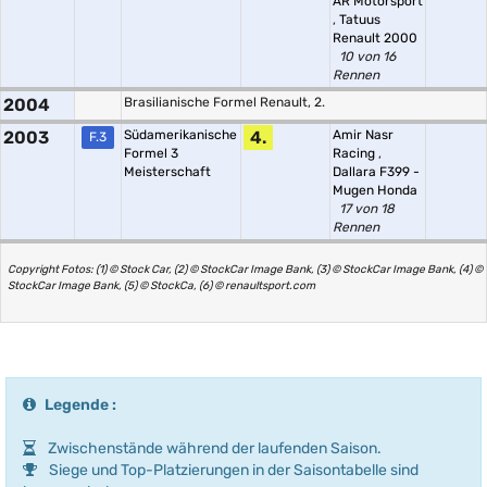
AR Motorsport
,
Tatuus
Renault 2000
10 von 16
Rennen
2004
Brasilianische Formel Renault, 2.
2003
Südamerikanische
4.
Amir Nasr
F.3
Formel 3
Racing
,
Meisterschaft
Dallara F399 -
Mugen Honda
17 von 18
Rennen
Copyright Fotos: (1) © Stock Car, (2) © StockCar Image Bank, (3) © StockCar Image Bank, (4) ©
StockCar Image Bank, (5) © StockCa, (6) © renaultsport.com
Legende :
Zwischenstände während der laufenden Saison.
Siege und Top-Platzierungen in der Saisontabelle sind