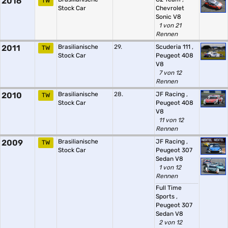
2016
TW
Stock Car
Chevrolet
Sonic V8
1 von 21
Rennen
2011
Brasilianische
29.
Scuderia 111
,
TW
Stock Car
Peugeot 408
V8
7 von 12
Rennen
2010
Brasilianische
28.
JF Racing
,
TW
Stock Car
Peugeot 408
V8
11 von 12
Rennen
2009
Brasilianische
JF Racing
,
TW
Stock Car
Peugeot 307
Sedan V8
1 von 12
Rennen
Full Time
Sports
,
Peugeot 307
Sedan V8
2 von 12