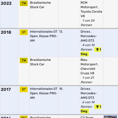
2022
Brasilianische
RCM
TW
Stock Car
Motorsport
,
Toyota Corolla
V8
1 von 24
Rennen
2018
Internationales GT
13.
Drivex
,
GT
Open, Klasse PRO-
Mercedes-
AM
AMG GT3
4 von 14
Rennen
1
Sieg
Brasilianische
Blau
TW
Stock Car
Motorsport
,
Chevrolet
Cruze V8
1 von 21
Rennen
2017
Internationales GT
18.
Drivex
,
GT
Open, Klasse PRO-
Mercedes-
AM
AMG GT3
6 von 14
Rennen
1
Sieg
Brasilianische
C2 Team
,