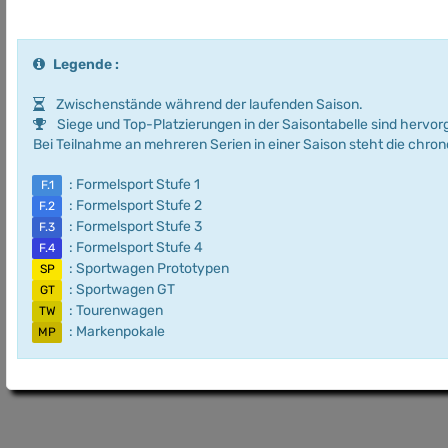
Legende :
Zwischenstände während der laufenden Saison.
Siege und Top-Platzierungen in der Saisontabelle sind hervo
Bei Teilnahme an mehreren Serien in einer Saison steht die chro
: Formelsport Stufe 1
F.1
: Formelsport Stufe 2
F.2
: Formelsport Stufe 3
F.3
: Formelsport Stufe 4
F.4
: Sportwagen Prototypen
SP
: Sportwagen GT
GT
: Tourenwagen
TW
: Markenpokale
MP