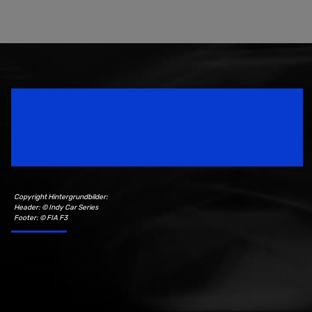
Speedsport Magazine
Motorsport Magazine since 1996.
Copyright Hintergrundbilder:
Header: © Indy Car Series
Footer: © FIA F3