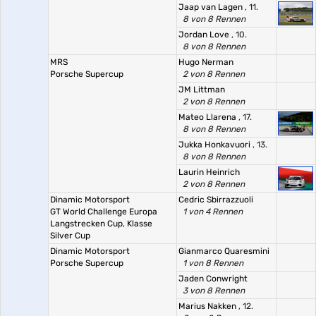
Jaap van Lagen
, 11.
8 von 8 Rennen
Jordan Love
, 10.
8 von 8 Rennen
MRS
Hugo Nerman
Porsche Supercup
2 von 8 Rennen
JM Littman
2 von 8 Rennen
Mateo Llarena
, 17.
8 von 8 Rennen
Jukka Honkavuori
, 13.
8 von 8 Rennen
Laurin Heinrich
2 von 8 Rennen
Dinamic Motorsport
Cedric Sbirrazzuoli
GT World Challenge Europa
1 von 4 Rennen
Langstrecken Cup, Klasse
Silver Cup
Dinamic Motorsport
Gianmarco Quaresmini
Porsche Supercup
1 von 8 Rennen
Jaden Conwright
3 von 8 Rennen
Marius Nakken
, 12.