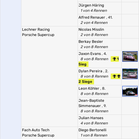
Jürgen Häring
1 von 4 Rennen
Alfred Renauer
, 41.
2 von 4 Rennen
Lechner Racing
Nicolas Misslin
Porsche Supercup
2 von 8 Rennen
Berkay Besler
2 von 8 Rennen
Jaxon Evans
, 4.
8 von 8 Rennen
1
Sieg
Dylan Pereira
, 2.
8 von 8 Rennen
2 Siege
Leon Köhler
, 8.
8 von 8 Rennen
Jean-Baptiste
Simmenauer
, 9.
8 von 8 Rennen
Julian Hanses
4 von 8 Rennen
Fach Auto Tech
Diego Bertonelli
Porsche Supercup
1 von 8 Rennen