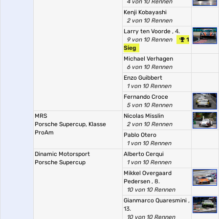
4 von 10 Rennen
Kenji Kobayashi
2 von 10 Rennen
Larry ten Voorde
, 4.
9 von 10 Rennen
1
Sieg
Michael Verhagen
6 von 10 Rennen
Enzo Guibbert
1 von 10 Rennen
Fernando Croce
5 von 10 Rennen
MRS
Nicolas Misslin
Porsche Supercup, Klasse
2 von 10 Rennen
ProAm
Pablo Otero
1 von 10 Rennen
Dinamic Motorsport
Alberto Cerqui
Porsche Supercup
1 von 10 Rennen
Mikkel Overgaard
Pedersen
, 8.
10 von 10 Rennen
Gianmarco Quaresmini
,
13.
10 von 10 Rennen