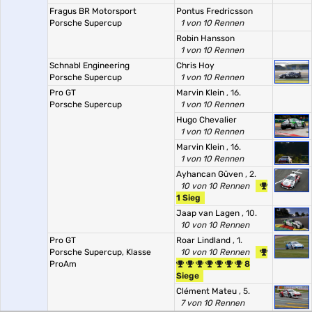
Fragus BR Motorsport
Pontus Fredricsson
Porsche Supercup
1 von 10 Rennen
Robin Hansson
1 von 10 Rennen
Schnabl Engineering
Chris Hoy
Porsche Supercup
1 von 10 Rennen
Pro GT
Marvin Klein
, 16.
Porsche Supercup
1 von 10 Rennen
Hugo Chevalier
1 von 10 Rennen
Marvin Klein
, 16.
1 von 10 Rennen
Ayhancan Güven
, 2.
10 von 10 Rennen
1 Sieg
Jaap van Lagen
, 10.
10 von 10 Rennen
Pro GT
Roar Lindland
, 1.
Porsche Supercup, Klasse
10 von 10 Rennen
ProAm
8
Siege
Clément Mateu
, 5.
7 von 10 Rennen