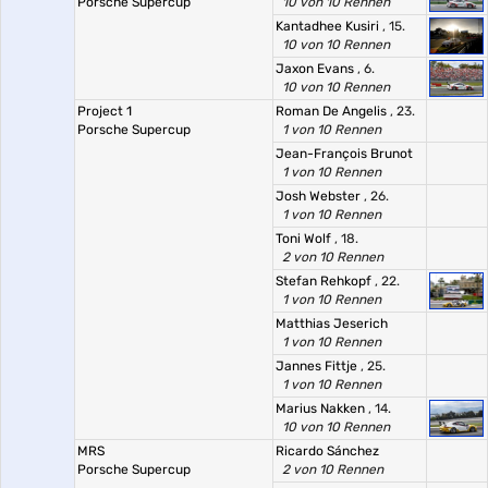
Porsche Supercup
10 von 10 Rennen
Kantadhee Kusiri
, 15.
10 von 10 Rennen
Jaxon Evans
, 6.
10 von 10 Rennen
Project 1
Roman De Angelis
, 23.
Porsche Supercup
1 von 10 Rennen
Jean-François Brunot
1 von 10 Rennen
Josh Webster
, 26.
1 von 10 Rennen
Toni Wolf
, 18.
2 von 10 Rennen
Stefan Rehkopf
, 22.
1 von 10 Rennen
Matthias Jeserich
1 von 10 Rennen
Jannes Fittje
, 25.
1 von 10 Rennen
Marius Nakken
, 14.
10 von 10 Rennen
MRS
Ricardo Sánchez
Porsche Supercup
2 von 10 Rennen