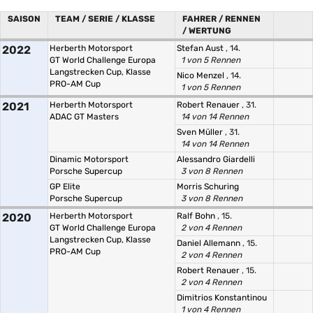
SAISON
TEAM / SERIE / KLASSE
FAHRER / RENNEN
/ WERTUNG
2022
Herberth Motorsport
Stefan Aust
, 14.
GT World Challenge Europa
1 von 5 Rennen
Langstrecken Cup, Klasse
Nico Menzel
, 14.
PRO-AM Cup
1 von 5 Rennen
2021
Herberth Motorsport
Robert Renauer
, 31.
ADAC GT Masters
14 von 14 Rennen
Sven Müller
, 31.
14 von 14 Rennen
Dinamic Motorsport
Alessandro Giardelli
Porsche Supercup
3 von 8 Rennen
GP Elite
Morris Schuring
Porsche Supercup
3 von 8 Rennen
2020
Herberth Motorsport
Ralf Bohn
, 15.
GT World Challenge Europa
2 von 4 Rennen
Langstrecken Cup, Klasse
Daniel Allemann
, 15.
PRO-AM Cup
2 von 4 Rennen
Robert Renauer
, 15.
2 von 4 Rennen
Dimitrios Konstantinou
1 von 4 Rennen