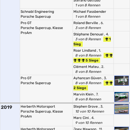
Stefano Gattuso
1 von 8 Rennen
Schnabl Engineering
Michael Fassbender
Porsche Supercup
1 von 8 Rennen
Pro GT
Roland Berville
, 6.
Porsche Supercup, Klasse
3 von 8 Rennen
ProAm
Stéphane Denoual
, 4.
3 von 8 Rennen
1
Sieg
Roar Lindland
, 1.
8 von 8 Rennen
5 Siege
Clément Mateu
, 2.
8 von 8 Rennen
Pro GT
Ayhancan Güven
, 3.
Porsche Supercup
8 von 8 Rennen
2 Siege
Marvin Klein
, 7.
8 von 8 Rennen
2019
Herberth Motorsport
Stephen Grove
, 3.
Porsche Supercup, Klasse
10 von 10 Rennen
ProAm
Marc Cini
, 4.
9 von 10 Rennen
Herberth Motorsport
Joey Mawson
, 11.