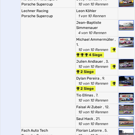
Porsche Supercup
10 von 10 Rennen
Lechner Racing
Leon Köhler
Porsche Supercup
1 von 10 Rennen
Jean-Baptiste
Simmenauer
4 von 10 Rennen
Michael Ammermüller
,
1.
10 von 10 Rennen
4 Siege
Julien Andlauer
, 3.
10 von 10 Rennen
2 Siege
Dylan Pereira
, 9.
10 von 10 Rennen
2 Siege
Tio Ellinas
, 7.
10 von 10 Rennen
Faisal Al Zubair
, 12.
10 von 10 Rennen
Saul Hack
, 21.
10 von 10 Rennen
Fach Auto Tech
Florian Latorre
, 5.