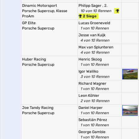
Dinamic Motorsport
Philipp Sager
, 2.
Porsche Supercup, Klasse
10 von 10 Rennen
ProAm
2 Siege
GP Elite
Lucas Groeneveld
Porsche Supercup
1 von 10 Rennen
Jesse van Kuijk
4 von 10 Rennen
Max van Splunteren
4 von 10 Rennen
Huber Racing
Henric Skoog
Porsche Supercup
1 von 10 Rennen
Igor Walilko
3 von 10 Rennen
Richard Wagner
1 von 10 Rennen
Leon Köhler
2 von 10 Rennen
Joe Tandy Racing
Daniel Harper
Porsche Supercup
1 von 10 Rennen
Sebastián Pérez
1 von 10 Rennen
George Gamble
1 von 10 Rennen