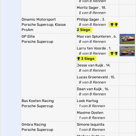
8 von 8 Rennen
Moritz Sager
, 18.
5 von 8 Rennen
Dinamic Motorsport
Philipp Sager
, 3.
Porsche Supercup, Klasse
8 von 8 Rennen
ProAm
2 Siege
GP Elite
Max van Splunteren
, 6.
Porsche Supercup
8 von 8 Rennen
Larry ten Voorde
, 1.
8 von 8 Rennen
3 Siege
Jesse van Kuijk
, 14.
8 von 8 Rennen
Lucas Groeneveld
, 15.
8 von 8 Rennen
Daan van Kuijk
, 16.
8 von 8 Rennen
Bas Koeten Racing
Loek Hartog
Porsche Supercup
1 von 8 Rennen
Maxime Oosten
1 von 8 Rennen
Ombra Racing
Simone Iaquinta
Porsche Supercup
1 von 8 Rennen