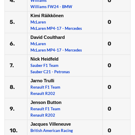
4.
0
Williams
Williams FW24 - BMW
Kimi Räikkönen
5.
0
McLaren
McLaren MP4-17 - Mercedes
David Coulthard
6.
0
McLaren
McLaren MP4-17 - Mercedes
Nick Heidfeld
7.
0
Sauber F1 Team
Sauber C21 - Petronas
Jarno Trulli
8.
0
Renault F1 Team
Renault R202
Jenson Button
9.
0
Renault F1 Team
Renault R202
Jacques Villeneuve
10.
0
British American Racing