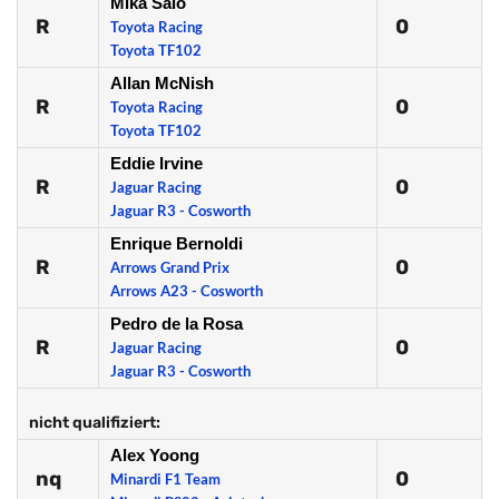
Mika Salo
R
0
Toyota Racing
Toyota TF102
Allan McNish
R
0
Toyota Racing
Toyota TF102
Eddie Irvine
R
0
Jaguar Racing
Jaguar R3 - Cosworth
Enrique Bernoldi
R
0
Arrows Grand Prix
Arrows A23 - Cosworth
Pedro de la Rosa
R
0
Jaguar Racing
Jaguar R3 - Cosworth
nicht qualifiziert:
Alex Yoong
nq
0
Minardi F1 Team