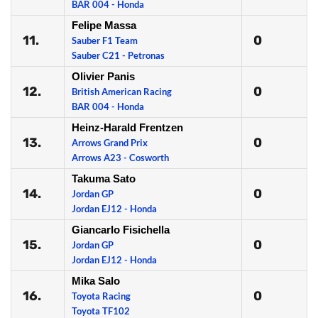
BAR 004 - Honda
Felipe Massa
11.
0
Sauber F1 Team
Sauber C21 - Petronas
Olivier Panis
12.
0
British American Racing
BAR 004 - Honda
Heinz-Harald Frentzen
13.
0
Arrows Grand Prix
Arrows A23 - Cosworth
Takuma Sato
14.
0
Jordan GP
Jordan EJ12 - Honda
Giancarlo Fisichella
15.
0
Jordan GP
Jordan EJ12 - Honda
Mika Salo
16.
0
Toyota Racing
Toyota TF102