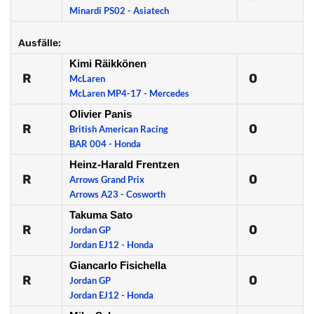
Minardi PS02 - Asiatech
Ausfälle:
Kimi Räikkönen
R
0
McLaren
McLaren MP4-17 - Mercedes
Olivier Panis
R
0
British American Racing
BAR 004 - Honda
Heinz-Harald Frentzen
R
0
Arrows Grand Prix
Arrows A23 - Cosworth
Takuma Sato
R
0
Jordan GP
Jordan EJ12 - Honda
Giancarlo Fisichella
R
0
Jordan GP
Jordan EJ12 - Honda