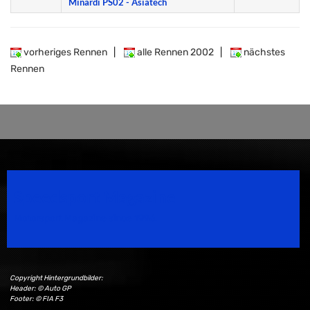
Minardi PS02 - Asiatech
vorheriges Rennen
|
alle Rennen 2002
|
nächstes
Rennen
Speedsport Magazine
Motorsport Magazine since 1996.
Copyright Hintergrundbilder:
Header: © Auto GP
Footer: © FIA F3