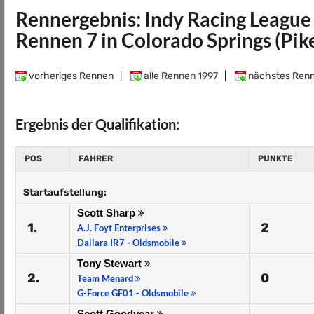
Rennergebnis: Indy Racing League
Rennen 7 in Colorado Springs (Pik
vorheriges Rennen
|
alle Rennen 1997
|
nächstes Ren
Ergebnis der Qualifikation:
POS
FAHRER
PUNKTE
Startaufstellung:
Scott Sharp
1.
2
A.J. Foyt Enterprises
Dallara IR7 - Oldsmobile
Tony Stewart
2.
0
Team Menard
G-Force GF01 - Oldsmobile
Scott Goodyear