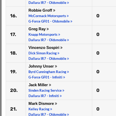
Dallara IR7 - Oldsmobile
Robbie Groff
16.
0
McCormack Motorsports
G-Force GF01 - Oldsmobile
Greg Ray
17.
0
Knapp Motorsports
Dallara IR7 - Oldsmobile
Vincenzo Sospiri
18.
0
Dick Simon Racing
Dallara IR7 - Oldsmobile
Johnny Unser
19.
0
Byrd Cunningham Racing
G-Force GF01 - Infiniti
Jack Miller
20.
0
Sinden Racing Service
Dallara IR7 - Infiniti
Mark Dismore
21.
0
Kelley Racing
Dallara IR7 - Oldsmobile