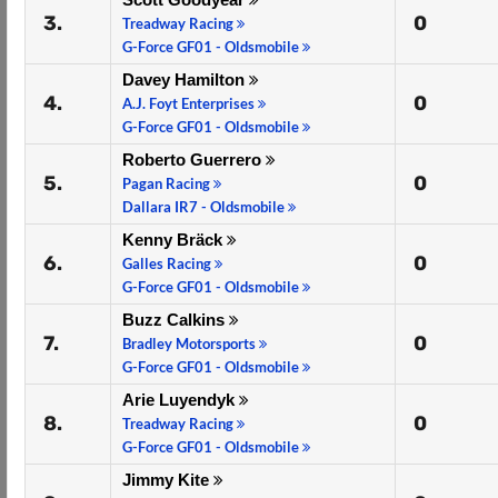
3.
0
Treadway Racing
G-Force GF01 - Oldsmobile
Davey Hamilton
4.
0
A.J. Foyt Enterprises
G-Force GF01 - Oldsmobile
Roberto Guerrero
5.
0
Pagan Racing
Dallara IR7 - Oldsmobile
Kenny Bräck
6.
0
Galles Racing
G-Force GF01 - Oldsmobile
Buzz Calkins
7.
0
Bradley Motorsports
G-Force GF01 - Oldsmobile
Arie Luyendyk
8.
0
Treadway Racing
G-Force GF01 - Oldsmobile
Jimmy Kite