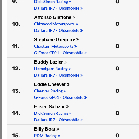
9.
0
Dick Simon Racing
Dallara IR7 - Oldsmobile
Affonso Giaffone
10.
0
Chitwood Motorsports
Dallara IR7 - Oldsmobile
Stephane Gregoire
11.
0
Chastain Motorsports
G-Force GF01 - Oldsmobile
Buddy Lazier
12.
0
Hemelgarn Racing
Dallara IR7 - Oldsmobile
Eddie Cheever
13.
0
Cheever Racing
G-Force GF01 - Oldsmobile
Eliseo Salazar
14.
0
Dick Simon Racing
Dallara IR7 - Oldsmobile
Billy Boat
15.
0
PDM Racing