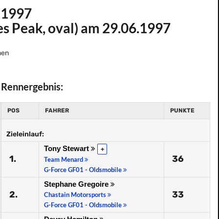
 1997
es Peak, oval) am 29.06.1997
nen
Rennergebnis:
POS
FAHRER
PUNKTE
Zieleinlauf:
Tony Stewart
+
1.
36
Team Menard
G-Force GF01 - Oldsmobile
Stephane Gregoire
2.
33
Chastain Motorsports
G-Force GF01 - Oldsmobile