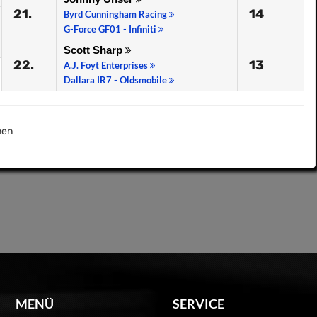
21.
14
Byrd Cunningham Racing
G-Force GF01 - Infiniti
Scott Sharp
22.
13
A.J. Foyt Enterprises
Dallara IR7 - Oldsmobile
nen
MENÜ
SERVICE