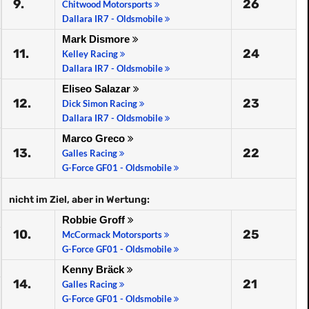
9.
26
Chitwood Motorsports
Dallara IR7 - Oldsmobile
Mark Dismore
11.
24
Kelley Racing
Dallara IR7 - Oldsmobile
Eliseo Salazar
12.
23
Dick Simon Racing
Dallara IR7 - Oldsmobile
Marco Greco
13.
22
Galles Racing
G-Force GF01 - Oldsmobile
nicht im Ziel, aber in Wertung:
Robbie Groff
10.
25
McCormack Motorsports
G-Force GF01 - Oldsmobile
Kenny Bräck
14.
21
Galles Racing
G-Force GF01 - Oldsmobile