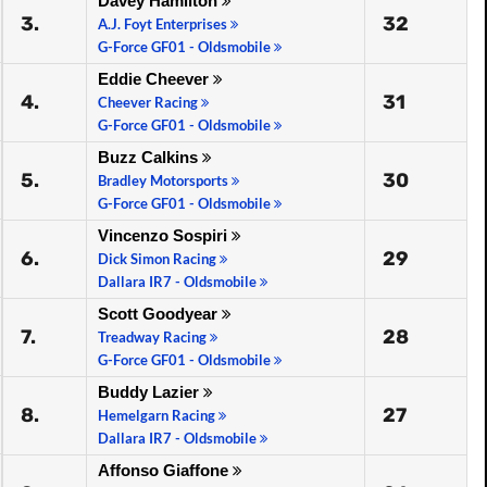
Davey Hamilton
3.
32
A.J. Foyt Enterprises
G-Force GF01 - Oldsmobile
Eddie Cheever
4.
31
Cheever Racing
G-Force GF01 - Oldsmobile
Buzz Calkins
5.
30
Bradley Motorsports
G-Force GF01 - Oldsmobile
Vincenzo Sospiri
6.
29
Dick Simon Racing
Dallara IR7 - Oldsmobile
Scott Goodyear
7.
28
Treadway Racing
G-Force GF01 - Oldsmobile
Buddy Lazier
8.
27
Hemelgarn Racing
Dallara IR7 - Oldsmobile
Affonso Giaffone