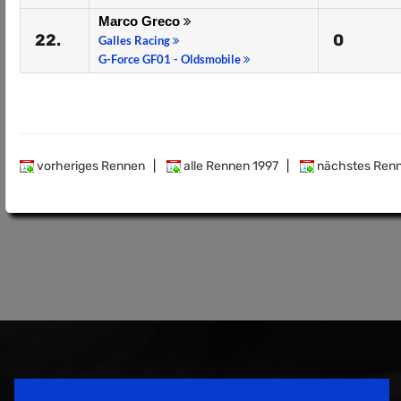
Marco Greco
22.
0
Galles Racing
G-Force GF01 - Oldsmobile
vorheriges Rennen
|
alle Rennen 1997
|
nächstes Ren