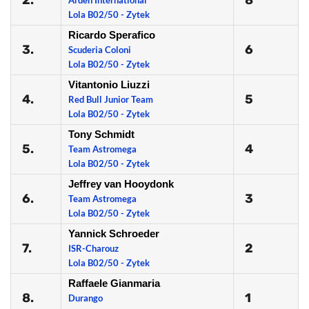
2.
8
Arden International
Lola B02/50 - Zytek
Ricardo Sperafico
3.
6
Scuderia Coloni
Lola B02/50 - Zytek
Vitantonio Liuzzi
4.
5
Red Bull Junior Team
Lola B02/50 - Zytek
Tony Schmidt
5.
4
Team Astromega
Lola B02/50 - Zytek
Jeffrey van Hooydonk
6.
3
Team Astromega
Lola B02/50 - Zytek
Yannick Schroeder
7.
2
ISR-Charouz
Lola B02/50 - Zytek
Raffaele Gianmaria
8.
1
Durango