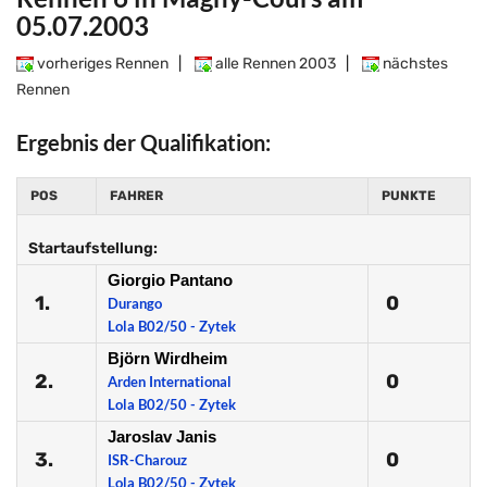
05.07.2003
vorheriges Rennen
|
alle Rennen 2003
|
nächstes
Rennen
Ergebnis der Qualifikation:
POS
FAHRER
PUNKTE
Startaufstellung:
Giorgio Pantano
1.
0
Durango
Lola B02/50 - Zytek
Björn Wirdheim
2.
0
Arden International
Lola B02/50 - Zytek
Jaroslav Janis
3.
0
ISR-Charouz
Lola B02/50 - Zytek