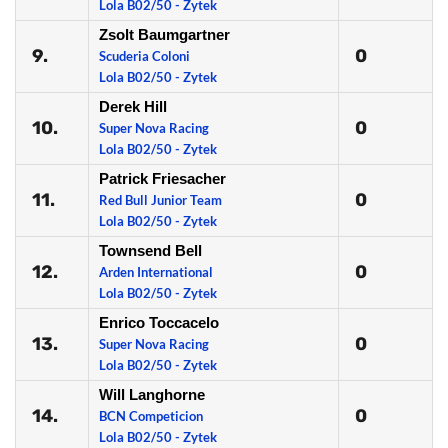
Lola B02/50 - Zytek
Zsolt Baumgartner
9.
0
Scuderia Coloni
Lola B02/50 - Zytek
Derek Hill
10.
0
Super Nova Racing
Lola B02/50 - Zytek
Patrick Friesacher
11.
0
Red Bull Junior Team
Lola B02/50 - Zytek
Townsend Bell
12.
0
Arden International
Lola B02/50 - Zytek
Enrico Toccacelo
13.
0
Super Nova Racing
Lola B02/50 - Zytek
Will Langhorne
14.
0
BCN Competicion
Lola B02/50 - Zytek