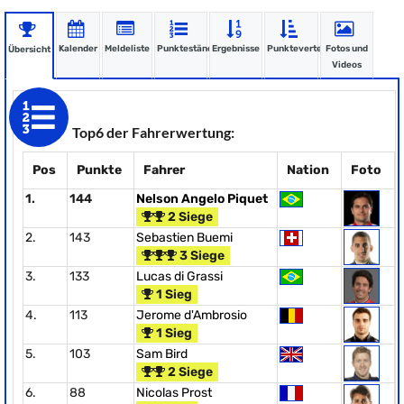
Kalender
Meldeliste
Punktestände
Ergebnisse
Punkteverteilung
Fotos und
Übersicht
Videos
Top6 der Fahrerwertung:
Pos
Punkte
Fahrer
Nation
Foto
1.
144
Nelson Angelo Piquet
2 Siege
2.
143
Sebastien Buemi
3 Siege
3.
133
Lucas di Grassi
1 Sieg
4.
113
Jerome d'Ambrosio
1 Sieg
5.
103
Sam Bird
2 Siege
6.
88
Nicolas Prost