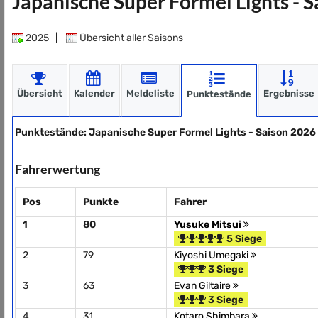
Japanische Super Formel Lights - 
2025
|
Übersicht aller Saisons
Übersicht
Kalender
Meldeliste
Ergebnisse
Punktestände
Punktestände: Japanische Super Formel Lights - Saison 2026
Fahrerwertung
Pos
Punkte
Fahrer
1
80
Yusuke Mitsui
5 Siege
2
79
Kiyoshi Umegaki
3 Siege
3
63
Evan Giltaire
3 Siege
4
31
Kotaro Shimbara