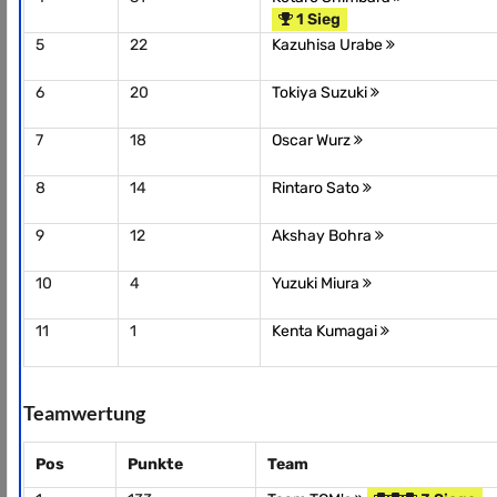
1 Sieg
5
22
Kazuhisa Urabe
6
20
Tokiya Suzuki
7
18
Oscar Wurz
8
14
Rintaro Sato
9
12
Akshay Bohra
10
4
Yuzuki Miura
11
1
Kenta Kumagai
Teamwertung
Pos
Punkte
Team