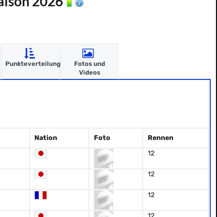
Saison 2026
Punkteverteilung
Fotos und
Videos
Nation
Foto
Rennen
12
12
12
12