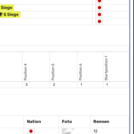
 Siege
5 Siege
Startposition 1
Position 4
Position 5
Position 6
3
2
1
1
Nation
Foto
Rennen
12