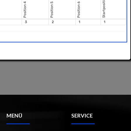
Startposition 1
Position 4
Position 5
Position 6
3
2
1
1
MENÜ
SERVICE