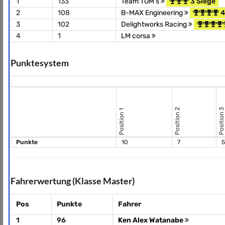
1
133
Team TOM's
3 Siege
2
108
B-MAX Engineering
4
3
102
Delightworks Racing
4
1
LM corsa
Punktesystem
Position 2
Position 3
Position 1
Punkte
10
7
5
Fahrerwertung (Klasse Master)
Pos
Punkte
Fahrer
1
96
Ken Alex Watanabe