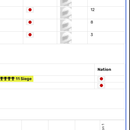
12
8
3
Nation
11 Siege