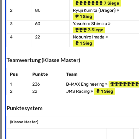
7 Siege
2
80
Ryuji Kumita (Dragon)
1 Sieg
3
60
Yasuhiro Shimizu
3 Siege
4
22
Nobuhiro Imada
1 Sieg
Teamwertung (Klasse Master)
Pos
Punkte
Team
1
236
B-MAX Engineering
2
22
JMS Racing
1 Sieg
Punktesystem
(Klasse Master)