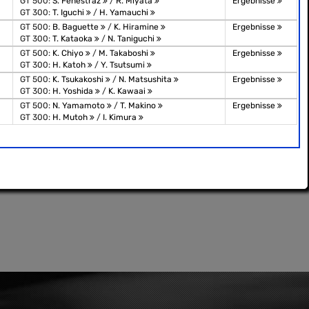
GT 500:
S. Fenestraz
/
R. Miyata
Ergebnisse
GT 300:
T. Iguchi
/
H. Yamauchi
GT 500:
B. Baguette
/
K. Hiramine
Ergebnisse
GT 300:
T. Kataoka
/
N. Taniguchi
GT 500:
K. Chiyo
/
M. Takaboshi
Ergebnisse
GT 300:
H. Katoh
/
Y. Tsutsumi
GT 500:
K. Tsukakoshi
/
N. Matsushita
Ergebnisse
GT 300:
H. Yoshida
/
K. Kawaai
GT 500:
N. Yamamoto
/
T. Makino
Ergebnisse
GT 300:
H. Mutoh
/
I. Kimura