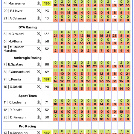
0
2
0
0
0
0
0
0
2
-
0
0
4 |
Mar.Werner
136
10
18
14
18
7
7
4
0
18
8
12
16
0
0
2
0
0
0
0
0
0
-
0
0
20 |
B.Llaver
93
8
14
18
16
4
0
12
0
4
8
6
1
0
0
0
0
0
0
0
0
0
-
0
0
21 |
A.Calamari
10
3
0
0
0
1
0
6
0
0
0
0
0
DTA Racing
0
0
4
0
1
0
0
0
4
-
0
0
5 |
N.Girolami
135
21
0
0
7
12
10
0
18
21
23
8
6
1
0
0
0
0
0
0
0
0
-
0
0
6 |
M.Altuna
68
0
0
6
4
16
21
0
5
10
0
3
2
18 |
M.Muñoz
0
0
0
0
0
0
0
0
0
-
0
0
52
Marchesi
2
5
4
0
0
2
16
7
0
8
4
4
Ambrogio Racing
0
0
0
2
0
2
0
0
0
-
2
0
7 |
E.Spataro
88
0
0
1
14
6
12
21
0
0
0
21
7
0
0
0
0
0
0
0
0
0
-
0
2
8 |
F.Yannantuoni
69
4
10
0
0
3
1
0
12
8
8
0
21
0
0
0
0
0
4
4
0
1
-
1
0
9 |
L.Pernía
189
16
12
12
8
8
26
0
26
16
31
16
8
0
0
0
0
0
0
0
0
0
-
0
0
10 |
G.Ortelli
90
14
8
8
10
5
4
0
6
3
8
14
10
Sport Team
0
0
0
0
0
0
0
0
0
-
0
0
11 |
C.Ledesma
71
18
7
16
1
0
8
0
14
0
0
2
5
0
0
0
0
0
0
0
0
0
-
0
0
12 |
R.Risatti
52
12
0
10
0
0
6
0
0
0
0
10
14
0
0
0
0
0
0
0
0
0
-
0
0
25 |
D.Fineschi
30
0
0
0
0
0
5
10
10
5
0
0
0
Pro Racing
0
0
0
0
7
7
6
0
7
-
7
4
13 |
A.Canapino
149