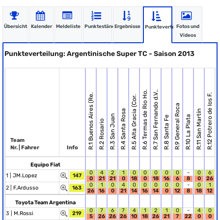
Übersicht
Kalender
Meldeliste
Punktestände
Ergebnisse
Fotos und
Punkteverteilung
Videos
Punkteverteilung: Argentinische Super TC - Saison 2013
R.6 Termas de Rio Ho.
R.7 San Fernando d.V..
R.1 Buenos Aires (Re.
R.12 Potrero de los F.
R.5 Alta Gracia (Cor.
R.9 General Roca
R.4 Santa Rosa
R.11 San Martín
R.3 San Juan
R.10 La Plata
R.8 Santa Fe
R.2 Rosario
Team
Nr. | Fahrer
Info
Equipo Fiat
0
4
2
1
0
0
0
0
0
-
0
6
1 |
JM.Lopez
147
0
21
21
0
18
0
18
16
6
8
0
26
0
1
0
4
0
0
0
0
0
-
0
1
2 |
F.Ardusso
163
26
16
0
21
14
16
14
0
12
8
18
12
Toyota Team Argentina
0
7
6
7
4
1
2
1
0
-
4
0
3 |
M.Rossi
219
5
26
26
26
10
18
26
21
7
22
0
0