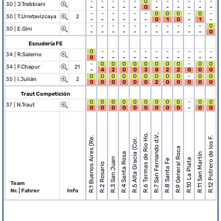
-
-
-
-
-
0
-
-
-
-
-
-
30 |
J.Trebbiani
-
-
-
-
-
0
-
-
-
-
-
-
-
-
-
-
-
-
0
0
0
-
0
-
30 |
T.Urretavizcaya
2
-
-
-
-
-
-
0
1
0
-
1
-
-
-
-
-
-
-
-
-
-
-
-
0
30 |
E.Gini
-
-
-
-
-
-
-
-
-
-
-
0
Escudería FE
0
-
-
-
-
-
-
-
-
-
-
-
34 |
R.Salerno
0
-
-
-
-
-
-
-
-
-
-
-
-
0
0
0
0
0
0
0
0
-
0
0
34 |
F.Chapur
21
-
4
2
0
0
3
8
2
2
0
0
0
0
0
0
0
0
0
0
0
0
-
0
0
35 |
I.Julián
2
0
0
0
0
0
0
2
0
0
0
0
0
Traut Competición
0
0
0
0
0
0
0
0
0
-
0
0
37 |
N.Traut
0
0
0
0
0
0
0
0
0
-
0
0
R.6 Termas de Rio Ho.
R.7 San Fernando d.V..
R.1 Buenos Aires (Re.
R.12 Potrero de los F.
R.5 Alta Gracia (Cor.
R.9 General Roca
R.4 Santa Rosa
R.11 San Martín
R.3 San Juan
R.10 La Plata
R.8 Santa Fe
R.2 Rosario
Team
Nr. | Fahrer
Info