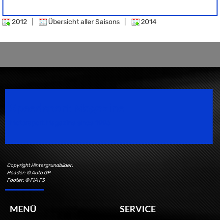
2012
|
Übersicht aller Saisons
|
2014
Speedsport Magazine
Motorsport Magazine since 1996.
Copyright Hintergrundbilder:
Header: © Auto GP
Footer: © FIA F3
MENÜ
SERVICE