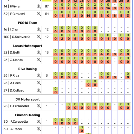
0
6
0
12
26
0
0
0
26
15
26
0
0
0
0
0
2
0
2
0
0
-
0
1
14 |
F.Vivian
87
7
3
7
5
21
0
0
0
14
0
7
18
0
0
0
0
0
0
0
0
0
-
0
0
32 |
F.Girolami
51
0
1
5
2
0
14
5
8
0
8
5
3
PSG16 Team
0
0
0
0
0
0
0
-
-
-
-
-
16 |
I.Char
12
6
0
3
3
0
0
0
-
-
-
-
-
0
0
0
0
0
0
0
0
0
-
0
0
100 |
G.Salaverría
12
0
2
0
6
0
0
3
0
1
0
0
0
Lanus Motorsport
0
0
0
0
0
0
0
0
0
-
0
0
22 |
D.Belli
13
0
0
0
0
2
0
7
4
0
0
0
0
0
0
0
0
0
0
0
0
0
-
0
0
23 |
J.Manta
0
0
0
0
0
0
0
0
0
-
0
0
Riva Racing
0
0
0
0
-
-
-
0
0
-
-
0
26 |
F.Riva
3
0
0
0
0
-
-
-
3
0
0
-
0
-
-
-
-
-
0
0
-
-
-
-
-
26 |
A.Pecci
-
-
-
-
-
0
0
-
-
-
-
-
0
-
-
-
-
-
-
-
-
-
-
-
27 |
D.Collazo
0
-
-
-
-
-
-
-
-
-
-
-
JM Motorsport
-
-
0
0
0
0
0
0
0
-
0
0
28 |
G.Fernández
1
-
-
0
0
0
0
1
0
0
-
0
0
Fineschi Racing
0
0
0
0
-
-
-
-
-
-
-
-
30 |
F.Carabetta
1
1
0
0
0
-
-
-
-
-
-
-
-
-
-
-
-
0
-
-
-
-
-
-
-
30 |
A.Pecci
-
-
-
-
0
-
-
-
-
-
-
-