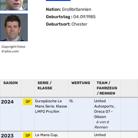
Nation:
Großbritannien
Geburtstag :
04.09.1985
Geburtsort:
Chester
Copyright Fotos:
© alms.com
SAISON
SERIE /
WERTUNG
TEAM /
KLASSE
FAHRZEUG
/ RENNEN
2024
Europäische Le
15.
United
SP
Mans Serie, Klasse
Autosports
,
LMP2 Pro/Am
Oreca 07 -
Gibson
6 von 6
Rennen
2023
Le Mans Cup,
United
SP