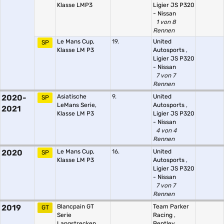
Klasse LMP3
Ligier JS P320
- Nissan
1 von 8
Rennen
Le Mans Cup,
19.
United
SP
Klasse LM P3
Autosports
,
Ligier JS P320
- Nissan
7 von 7
Rennen
2020-
Asiatische
9.
United
SP
LeMans Serie,
Autosports
,
2021
Klasse LM P3
Ligier JS P320
- Nissan
4 von 4
Rennen
2020
Le Mans Cup,
16.
United
SP
Klasse LM P3
Autosports
,
Ligier JS P320
- Nissan
7 von 7
Rennen
2019
Blancpain GT
Team Parker
GT
Serie
Racing
,
Langstrecken
Bentley