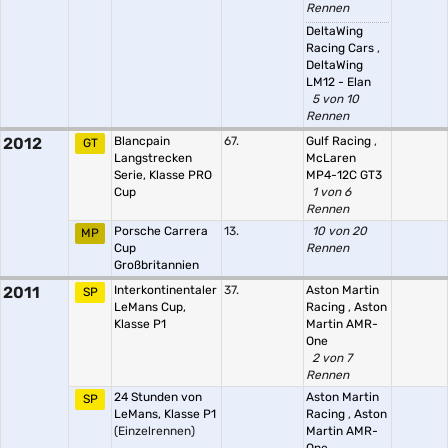
Rennen
DeltaWing
Racing Cars
,
DeltaWing
LM12 - Elan
5 von 10
Rennen
2012
Blancpain
67.
Gulf Racing
,
GT
Langstrecken
McLaren
Serie, Klasse PRO
MP4-12C GT3
Cup
1 von 6
Rennen
Porsche Carrera
13.
10 von 20
MP
Cup
Rennen
Großbritannien
2011
Interkontinentaler
37.
Aston Martin
SP
LeMans Cup,
Racing
,
Aston
Klasse P1
Martin AMR-
One
2 von 7
Rennen
24 Stunden von
Aston Martin
SP
LeMans, Klasse P1
Racing
,
Aston
(Einzelrennen)
Martin AMR-