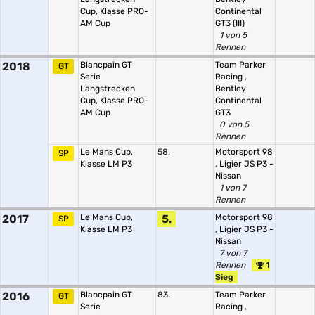
Cup, Klasse PRO-
Continental
AM Cup
GT3 (III)
1 von 5
Rennen
2018
Blancpain GT
Team Parker
GT
Serie
Racing
,
Langstrecken
Bentley
Cup, Klasse PRO-
Continental
AM Cup
GT3
0 von 5
Rennen
Le Mans Cup,
58.
Motorsport 98
SP
Klasse LM P3
,
Ligier JS P3 -
Nissan
1 von 7
Rennen
2017
Le Mans Cup,
5.
Motorsport 98
SP
Klasse LM P3
,
Ligier JS P3 -
Nissan
7 von 7
Rennen
1
Sieg
2016
Blancpain GT
83.
Team Parker
GT
Serie
Racing
,