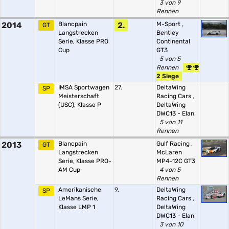
3 von 9
Rennen
2014
Blancpain
2.
M-Sport
,
GT
Langstrecken
Bentley
Serie, Klasse PRO
Continental
Cup
GT3
5 von 5
Rennen
2 Siege
IMSA Sportwagen
27.
DeltaWing
SP
Meisterschaft
Racing Cars
,
(USC), Klasse P
DeltaWing
DWC13 - Elan
5 von 11
Rennen
2013
Blancpain
Gulf Racing
,
GT
Langstrecken
McLaren
Serie, Klasse PRO-
MP4-12C GT3
AM Cup
4 von 5
Rennen
Amerikanische
9.
DeltaWing
SP
LeMans Serie,
Racing Cars
,
Klasse LMP 1
DeltaWing
DWC13 - Elan
3 von 10