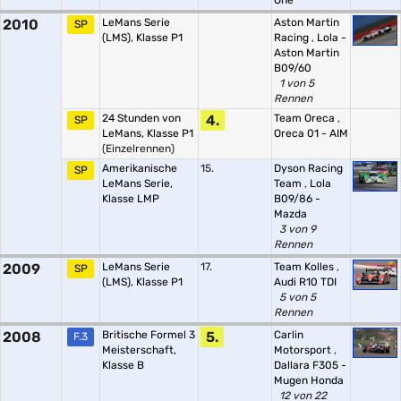
One
2010
LeMans Serie
Aston Martin
SP
(LMS), Klasse P1
Racing
,
Lola -
Aston Martin
B09/60
1 von 5
Rennen
24 Stunden von
4.
Team Oreca
,
SP
LeMans, Klasse P1
Oreca 01 - AIM
(Einzelrennen)
Amerikanische
15.
Dyson Racing
SP
LeMans Serie,
Team
,
Lola
Klasse LMP
B09/86 -
Mazda
3 von 9
Rennen
2009
LeMans Serie
17.
Team Kolles
,
SP
(LMS), Klasse P1
Audi R10 TDI
5 von 5
Rennen
2008
Britische Formel 3
5.
Carlin
F.3
Meisterschaft,
Motorsport
,
Klasse B
Dallara F305 -
Mugen Honda
12 von 22