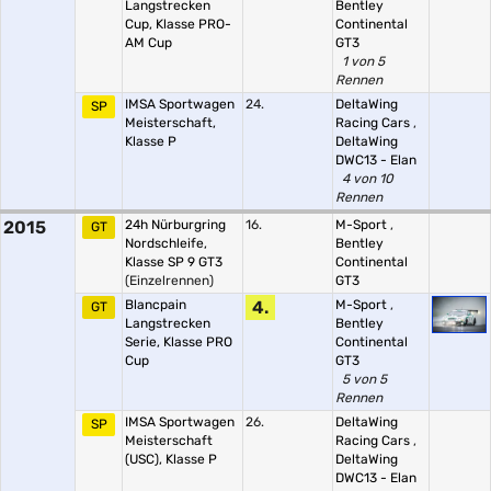
Langstrecken
Bentley
Cup, Klasse PRO-
Continental
AM Cup
GT3
1 von 5
Rennen
IMSA Sportwagen
24.
DeltaWing
SP
Meisterschaft,
Racing Cars
,
Klasse P
DeltaWing
DWC13 - Elan
4 von 10
Rennen
2015
24h Nürburgring
16.
M-Sport
,
GT
Nordschleife,
Bentley
Klasse SP 9 GT3
Continental
(Einzelrennen)
GT3
Blancpain
4.
M-Sport
,
GT
Langstrecken
Bentley
Serie, Klasse PRO
Continental
Cup
GT3
5 von 5
Rennen
IMSA Sportwagen
26.
DeltaWing
SP
Meisterschaft
Racing Cars
,
(USC), Klasse P
DeltaWing
DWC13 - Elan