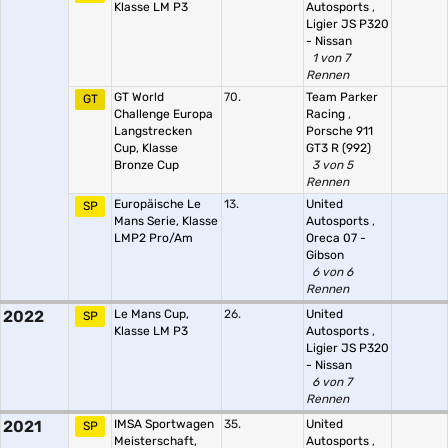
Klasse LM P3
Autosports
,
Ligier JS P320
- Nissan
1 von 7
Rennen
GT World
70.
Team Parker
GT
Challenge Europa
Racing
,
Langstrecken
Porsche 911
Cup, Klasse
GT3 R (992)
Bronze Cup
3 von 5
Rennen
Europäische Le
13.
United
SP
Mans Serie, Klasse
Autosports
,
LMP2 Pro/Am
Oreca 07 -
Gibson
6 von 6
Rennen
2022
Le Mans Cup,
26.
United
SP
Klasse LM P3
Autosports
,
Ligier JS P320
- Nissan
6 von 7
Rennen
2021
IMSA Sportwagen
35.
United
SP
Meisterschaft,
Autosports
,